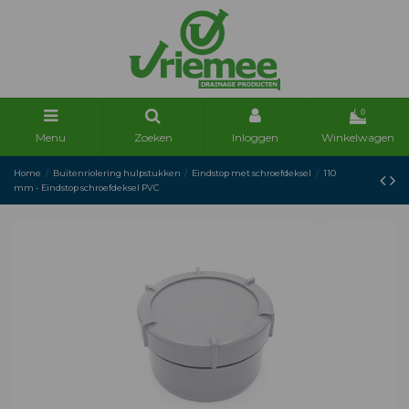
0
Menu
Zoeken
Inloggen
Winkelwagen
Home
Buitenriolering hulpstukken
Eindstop met schroefdeksel
110
mm - Eindstop schroefdeksel PVC