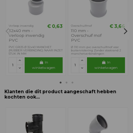
€ 0,63
€ 3,66
Verloop inwendig
Overschuifmof
32x40 mm -
110 mm -
Verloop inwendig
Overschuif mof
PVC
PVC
PVC GRIJS Ø 32x40 MANCHET
Ø 110 mm pvc overschuifmof voor
(RUBBER VERBINDING) NAAR INZET
buitenriolering Zonder stootrand 2
STUK IN MM
manchetverbindingen
In
In
winkelwagen
winkelwagen
Klanten die dit product aangeschaft hebben
kochten ook...