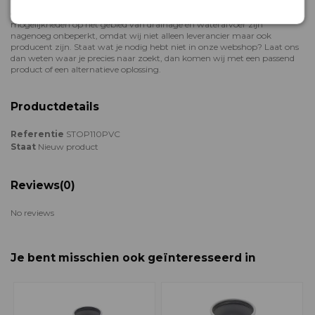
Vriemee is producent en marktleider op het gebied van
drainagehulpstukken voor land- en tuinbouw, weg- en waterbouw. De
mogelijkheden op het gebied van drainage en waterafvoer zijn
nagenoeg onbeperkt, omdat wij niet alleen leverancier maar ook
producent zijn. Staat wat je nodig hebt niet in onze webshop? Laat ons
dan weten waar je precies naar zoekt, dan komen wij met een passend
product of een alternatieve oplossing.
Productdetails
Referentie
STOP110PVC
Staat
Nieuw product
Reviews
(0)
No reviews
Je bent misschien ook geïnteresseerd in