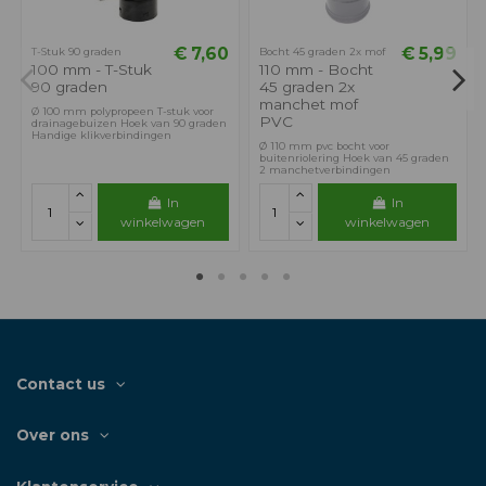
€ 7,60
€ 5,99
T-Stuk 90 graden
Bocht 45 graden 2x mof
100 mm - T-Stuk
110 mm - Bocht
90 graden
45 graden 2x
manchet mof
Ø 100 mm polypropeen T-stuk voor
PVC
drainagebuizen Hoek van 90 graden
Handige klikverbindingen
Ø 110 mm pvc bocht voor
buitenriolering Hoek van 45 graden
2 manchetverbindingen
In
In
winkelwagen
winkelwagen
Contact us
Over ons