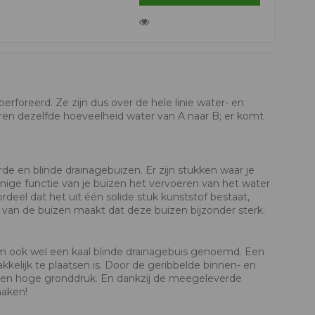
erforeerd. Ze zijn dus over de hele linie water- en
eren dezelfde hoeveelheid water van A naar B; er komt
 en blinde drainagebuizen. Er zijn stukken waar je
ige functie van je buizen het vervoeren van het water
ordeel dat het uit één solide stuk kunststof bestaat,
van de buizen maakt dat deze buizen bijzonder sterk.
m ook wel een kaal blinde drainagebuis genoemd. Een
kkelijk te plaatsen is. Door de geribbelde binnen- en
tegen hoge gronddruk. En dankzij de meegeleverde
maken!