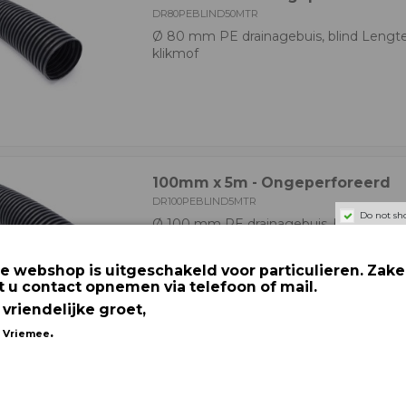
DR80PEBLIND50MTR
Ø 80 mm PE drainagebuis, blind Lengt
klikmof
100mm x 5m - Ongeperforeerd
DR100PEBLIND5MTR
Do not sh
Ø 100 mm PE drainagebuis, blind Lengt
klikmof
e webshop is uitgeschakeld voor particulieren. Zakel
t u contact opnemen via telefoon of mail.
 vriendelijke groet,
.
 Vriemee
100mm x 10m - Ongeperforeerd
DR100PEBLIND10MTR