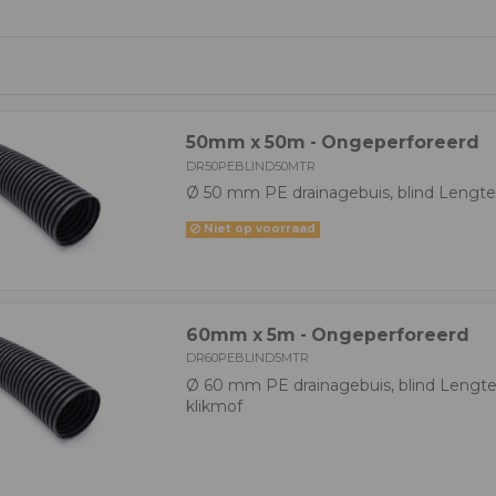
50mm x 50m - Ongeperforeerd
DR50PEBLIND50MTR
Ø 50 mm PE drainagebuis, blind Lengte
Niet op voorraad
60mm x 5m - Ongeperforeerd
DR60PEBLIND5MTR
Ø 60 mm PE drainagebuis, blind Lengte
klikmof