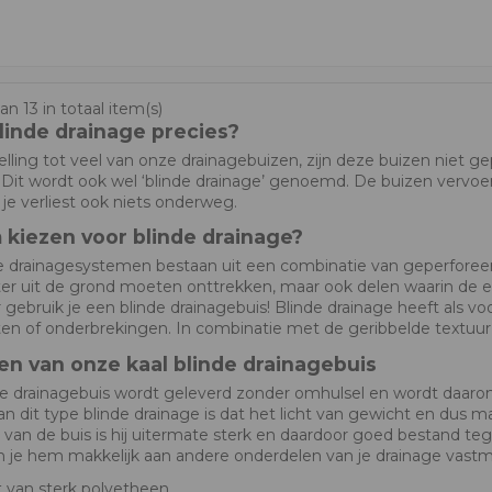
an 13 in totaal item(s)
linde drainage precies?
lling tot veel van onze drainagebuizen, zijn deze buizen niet gep
. Dit wordt ook wel ‘blinde drainage’ genoemd. De buizen vervo
n je verliest ook niets onderweg.
kiezen voor blinde drainage?
drainagesystemen bestaan uit een combinatie van geperforeerde
er uit de grond moeten onttrekken, maar ook delen waarin de en
r gebruik je een blinde drainagebuis! Blinde drainage heeft als vo
en of onderbrekingen. In combinatie met de geribbelde textuur 
en van onze kaal blinde drainagebuis
e drainagebuis wordt geleverd zonder omhulsel en wordt daaro
n dit type blinde drainage is dat het licht van gewicht en dus ma
 van de buis is hij uitermate sterk en daardoor goed bestand 
n je hem makkelijk aan andere onderdelen van je drainage vast
 van sterk polyetheen