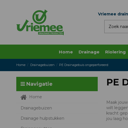
Vriemee drai
Home
Drainage
Riolering
Home
Drainagebuizen
PE Drainagebuis ongeperforeerd
PE D
Navigatie
Home
Maak jouw 
wilt legge
Drainagebuizen
kracht gep
Drainage hulpstukken
jou laag ho