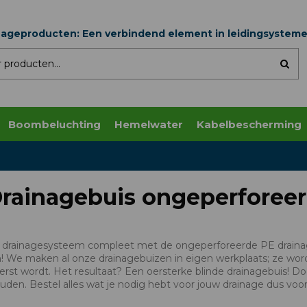
nageproducten: Een verbindend element in leidingsystem
Boombeluchting
Hemelwater
Kabelbescherming
rainagebuis ongeperforee
drainagesysteem compleet met de ongeperforeerde PE drainageb
n! We maken al onze drainagebuizen in eigen werkplaats; ze wo
erst wordt. Het resultaat? Een oersterke blinde drainagebuis! D
uden. Bestel alles wat je nodig hebt voor jouw drainage dus voor