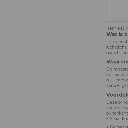
Item 1-13 v
Wat is b
In tegenste
luchtdicht
niets bij e
Waarom 
De meeste 
buizen wat
is. Hiervoo
zonder gat
Voordel
Deze blind
voordeel va
buitenkant
klikmof ku
+ Gemaakt