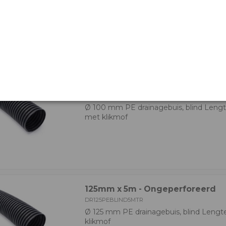
Ø 100 mm PE drainagebuis, blind Lengt
met klikmof
100mm x 50m - Ongeperforeerd
DR100PEBLIND50MTR
Ø 100 mm PE drainagebuis, blind Lengt
met klikmof
125mm x 5m - Ongeperforeerd
DR125PEBLIND5MTR
Ø 125 mm PE drainagebuis, blind Lengt
klikmof