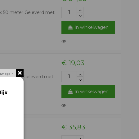
e: 50 meter Geleverd met
In winkelwagen
€ 19,03
ow again.
e: 5 meter Geleverd met
In winkelwagen
ijk
€ 35,83