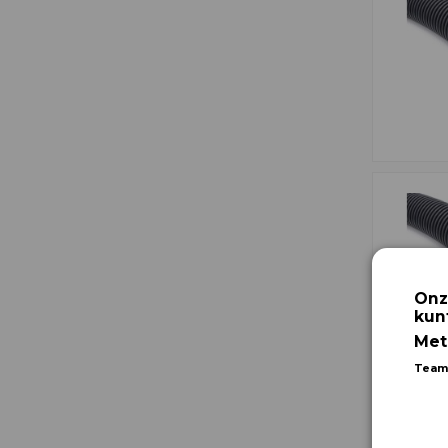
Onz
kun
Met
Team