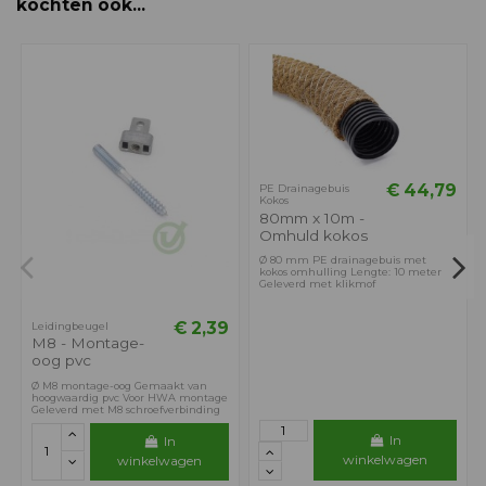
kochten ook...
€ 44,79
PE Drainagebuis
Kokos
80mm x 10m -
Omhuld kokos
Ø 80 mm PE drainagebuis met
kokos omhulling Lengte: 10 meter
Geleverd met klikmof
€ 2,39
Leidingbeugel
M8 - Montage-
oog pvc
Ø M8 montage-oog Gemaakt van
hoogwaardig pvc Voor HWA montage
Geleverd met M8 schroefverbinding
In
In
winkelwagen
winkelwagen