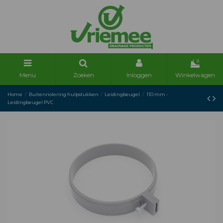
0
Menu
Zoeken
Inloggen
Winkelwagen
Home
Buitenriolering hulpstukken
Leidingbeugel
110 mm -
Leidingbeugel PVC