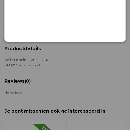
Vriemee is producent en marktleider op het gebied van
drainagehulpstukken voor land- en tuinbouw, weg- en waterbouw. De
mogelijkheden op het gebied van drainage en waterafvoer zijn
nagenoeg onbeperkt, omdat wij niet alleen leverancier maar ook
producent zijn. Staat wat je nodig hebt niet in onze webshop? Laat ons
dan weten waar je precies naar zoekt, dan komen wij met een passend
product of een alternatieve oplossing.
Productdetails
Referentie
OPHB110GRIJS
Staat
Nieuw product
Reviews
(0)
No reviews
Je bent misschien ook geïnteresseerd in