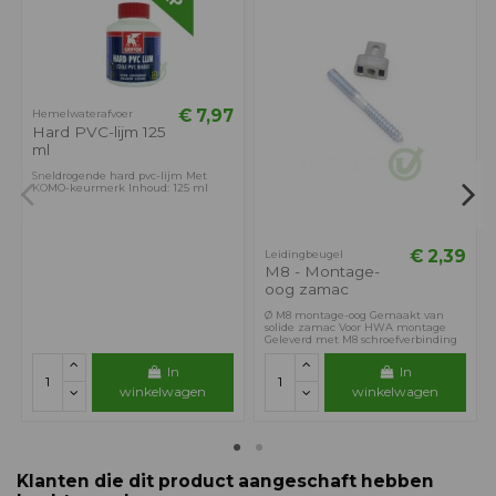
€ 7,97
Hemelwaterafvoer
Hard PVC-lijm 125
ml
Sneldrogende hard pvc-lijm Met
KOMO-keurmerk Inhoud: 125 ml
€ 2,39
Leidingbeugel
M8 - Montage-
oog zamac
Ø M8 montage-oog Gemaakt van
solide zamac Voor HWA montage
Geleverd met M8 schroefverbinding
In
In
winkelwagen
winkelwagen
Klanten die dit product aangeschaft hebben