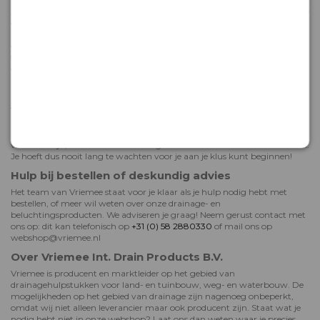
Al onze drainagebuizen worden geleverd met gratis klikmof. Maar ben je
op zoek naar andere hulpstukken om je drainage mee aan te leggen?
Dankzij ons uitgebreide assortiment drainage hulpstukken leg je altijd
een drainagesysteem op maat aan. Kies uit verschillende bochten, T-
stukken, eindkappen en -buizen en bestel ze direct mee met je
drainagebuizen!
Bekijk onze drainage hulpstukken >
Jouw PE drainagebuis PP450 snel geleverd
Bestel je jouw PE drainagebuis PP450 online bij Vriemee? Dan weet je
zeker dat je er snel mee aan de slag kunt. Producten die bij ons op
voorraad zijn, worden in de meeste gevallen al binnen 48 uur verzonden.
Je hoeft dus nooit lang te wachten voor je aan je klus kunt beginnen!
Hulp bij bestellen of deskundig advies
Het team van Vriemee staat voor je klaar als je hulp nodig hebt met
bestellen, of meer wil weten over onze drainage- en
beluchtingsproducten. We adviseren je graag! Neem gerust contact met
ons op: dit kan telefonisch op
+31 (0) 58 2880330
of mail ons op
webshop@vriemee.nl
Over Vriemee Int. Drain Products B.V.
Vriemee is producent en marktleider op het gebied van
drainagehulpstukken voor land- en tuinbouw, weg- en waterbouw. De
mogelijkheden op het gebied van drainage zijn nagenoeg onbeperkt,
omdat wij niet alleen leverancier maar ook producent zijn. Staat wat je
nodig hebt niet in onze webshop? Laat ons dan weten waar je precies