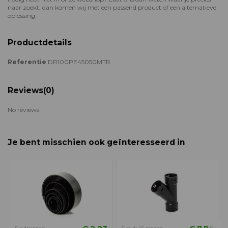
naar zoekt, dan komen wij met een passend product of een alternatieve
oplossing.
Productdetails
Referentie
DR100PE45050MTR
Reviews
(0)
No reviews
Je bent misschien ook geïnteresseerd in