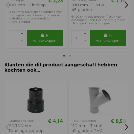
€ 2,23
€ 7,76
Eindkappen
T-stuk 45 graden
100 mm - Eindkap
100 mm - T-stuk
45 graden
Ø 100 mm polypropeen eindkap voor
drainagebuizen Geen vuil meer in
Ø 100 mm polypropeen T-stuk voor
je drainagebuizen Handige
drainagebuizen Hoek van 45 graden
klikverbinding
Handige klikverbindingen
In
In
winkelwagen
winkelwagen
Klanten die dit product aangeschaft hebben
kochten ook...
€ 4,14
€ 8,59
Drainage verloop
T-stuk 45 graden
80/100mm -
110 mm - T-stuk
Drainage verloop
45 graden PVC