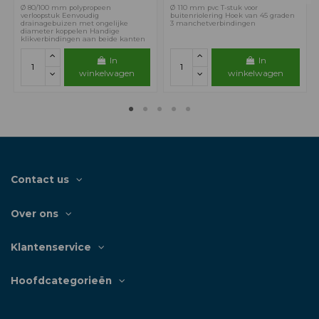
Ø 80/100 mm polypropeen
Ø 110 mm pvc T-stuk voor
verloopstuk Eenvoudig
buitenriolering Hoek van 45 graden
drainagebuizen met ongelijke
3 manchetverbindingen
diameter koppelen Handige
klikverbindingen aan beide kanten
In
In
winkelwagen
winkelwagen
Contact us
Over ons
Klantenservice
Hoofdcategorieën