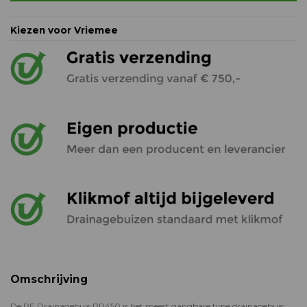
Kiezen voor Vriemee
Omschrijving
De PE Drainagebuis PP450 is het meest gangbare type drainagebuis: