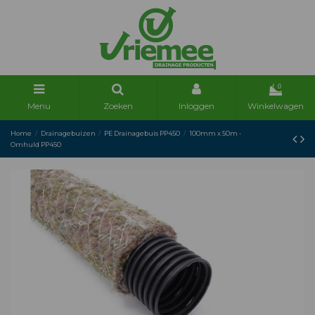
0
Menu
Zoeken
Inloggen
Winkelwagen
Home
Drainagebuizen
PE Drainagebuis PP450
100mm x 50m -
Omhuld PP450