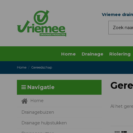
Vriemee drai
Home
Drainage
Riolering
Home
Gereedschap
Ger
Navigatie
Home
Al het ger
Drainagebuizen
Drainage hulpstukken