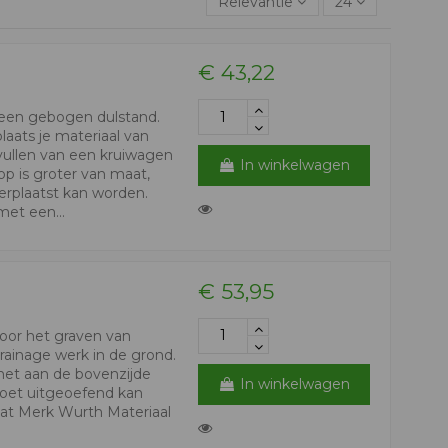
Relevantie
24
€ 43,22
een gebogen dulstand.
laats je materiaal van
 vullen van een kruiwagen
In winkelwagen
op is groter van maat,
erplaatst kan worden.
et een...
€ 53,95
voor het graven van
drainage werk in de grond.
met aan de bovenzijde
In winkelwagen
voet uitgeoefend kan
vat Merk Wurth Materiaal