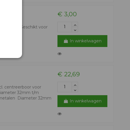
€ 3,00
estendig Geschikt voor
In winkelwagen
€ 22,69
l. centreerboor voor
 diameter 32mm t/m
-metalen Diameter 32mm
In winkelwagen