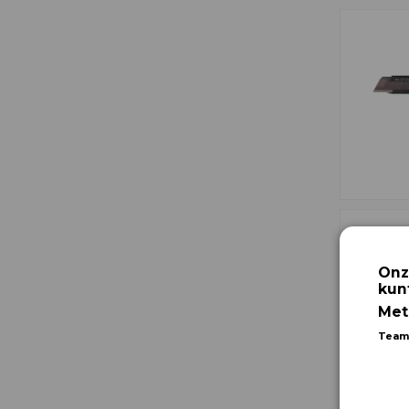
Onz
kun
Met
Team