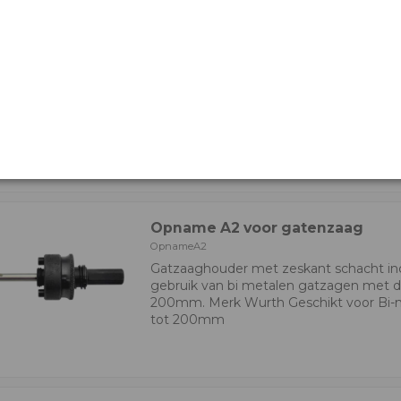
Markeerstift
Markeerstiftzwart
Water en schuurbestendig UV en weerb
metaal, kunstoffen, glas
Opname A2 voor gatenzaag
OpnameA2
Gatzaaghouder met zeskant schacht inc
gebruik van bi metalen gatzagen met
200mm. Merk Wurth Geschikt voor Bi
tot 200mm