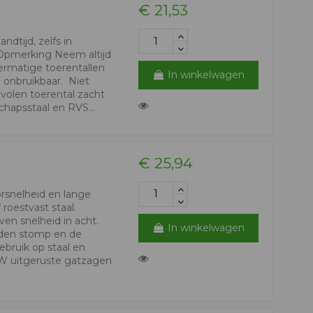
€ 21,53
ndtijd, zelfs in
. Opmerking Neem altijd
ermatige toerentallen
In winkelwagen
onbruikbaar. Niet
volen toerental zacht
hapsstaal en RVS...
€ 25,94
orsnelheid en lange
 roestvast staal.
en snelheid in acht.
In winkelwagen
nden stomp en de
bruik op staal en
HW uitgeruste gatzagen