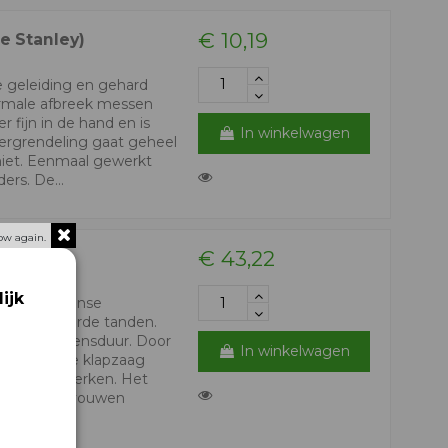
€ 10,19
e Stanley)
 geleiding en gehard
ormale afbreek messen
r fijn in de hand en is
In winkelwagen
vergrendeling gaat geheel
niet. Eenmaal gewerkt
rs. De...
ow again.
€ 43,22
ijk
h met Japanse
 impulsgeharde tanden.
n lange levensduur. Door
In winkelwagen
greep is de klapzaag
m mee te werken. Het
p worden gevouwen