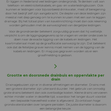
Er liggen in Nederland veel leidingen ondergronds. Te denken valt aan
telefoon- en elektriciteitskabels, en gas- en waterleidingbuizen. Ook
kunnen er leidingen voor bijvoorbeeld drinkwater, mest of beregening
door het bedrijf zelf zijn aangebracht. De diepte van deze leidingen zijn
meestal niet diep genoeg om te kunnen kruisen met een aan te leggen
drainage. Bij het totaal plan van kavelinrichting moet dan ook rekening
worden gehouden met de aanwezigheid van dergelijke leidingen.
Voor de grondroerder betekent zorgvuldig graven dat hij wettelijk
verplicht is om de liggingsgegevens op te vragen en verder onderzoek te
doen naar de exacte ligging van de kabels en leidingen. Het
kaartmateriaal moet op de graaflocatie aanwezig te zijn. Dat betekent
ook dat de feitelijke graver kennis moet nemen van de ligging van de
kabels en leidingen. Er mag pas gegraven worden als er een
graafmelding is gedaan.
Grootte en doorsnede drainbuis en oppervlakte per
drain
Drainagebuizen zijn er in diverse afmetingen en diameter. Drains met
een grotere diameter zijn uiteraard duurder. Het gebruik van onnodig
grote drains betekent dan ook overbodige kosten. Kleine drains vervoeren
echter minder water in dezelfde tijd, waardoor het langer duurt voordat
een bepaalde hoeveelheid water is afgevoerd. Zo ontstaan hoge
grondwaterstanden over langere perioden. De juiste diameter is daarom
een belangrijke keuze.