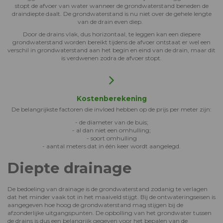
stopt de afvoer van water wanneer de grondwaterstand beneden de
draindiepte daalt. De grondwaterstand is nu niet over de gehele lengte
van de drain even diep.
Door de drains vlak, dus horizontaal, te leggen kan een diepere
grondwaterstand worden bereikt tijdens de afvoer ontstaat er wel een
verschil in grondwaterstand aan het begin en eind van de drain, maar dit
is verdwenen zodra de afvoer stopt.
Kostenberekening
De belangrijkste factoren die invloed hebben op de prijs per meter zijn:
- de diameter van de buis;
- al dan niet een omhulling;
- soort omhulling
- aantal meters dat in één keer wordt aangelegd.
Diepte drainage
De bedoeling van drainage is de grondwaterstand zodanig te verlagen
dat het minder vaak tot in het maaiveld stijgt. Bij de ontwateringseisen is
aangegeven hoe hoog de grondwaterstand mag stijgen bij de
afzonderlijke uitgangspunten. De opbolling van het grondwater tussen
de drains is dus een belangrijk gegeven voor het bepalen van de