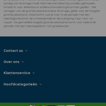
aanleg van drainage moet hiermee wel rekening worden gehouden,
omdat er voor akkerbouw andere ontwateringsnormen gelden. Het
verlagen van de grondwaterstand door drainage, geldt voor de hoogste
grondwaterstand. Deze komt vooral voor in de periode met een
neerslagoverschot; de winterperiode en de overgang naar voor- en
najaar. De gemiddeld laagste grondwaterstand komt voor tijdens de
periode met een neerslagtekort; het groeiseizoen.
Contact us
Over ons
Klantenservice
Hoofdcategorieën