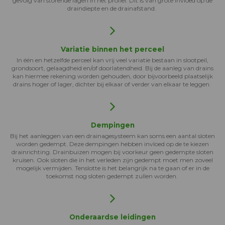
gevolg van storende lagen in het profiel. Dit is van grote invloed op de
draindiepte en de drainafstand.
Variatie binnen het perceel
In één en hetzelfde perceel kan vrij veel variatie bestaan in slootpeil,
grondsoort, gelaagdheid en/of doorlatendheid. Bij de aanleg van drains
kan hiermee rekening worden gehouden, door bijvoorbeeld plaatselijk
drains hoger of lager, dichter bij elkaar of verder van elkaar te leggen.
Dempingen
Bij het aanleggen van een drainagesysteem kan soms een aantal sloten
worden gedempt. Deze dempingen hebben invloed op de te kiezen
drainrichting. Drainbuizen mogen bij voorkeur geen gedempte sloten
kruisen. Ook sloten die in het verleden zijn gedempt moet men zoveel
mogelijk vermijden. Tenslotte is het belangrijk na te gaan of er in de
toekomst nog sloten gedempt zullen worden.
Onderaardse leidingen