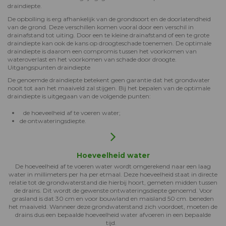
draindiepte.
De opbolling is erg afhankelijk van de grondsoort en de doorlatendheid
van de grond. Deze verschillen komen vooral door een verschil in
drainafstand tot uiting. Door een te kleine drainafstand of een te grote
draindiepte kan ook de kans op droogteschade toenemen. De optimale
draindiepte is daarom een compromis tussen het voorkomen van
wateroverlast en het voorkomen van schade door droogte.
Uitgangspunten draindiepte
De genoemde draindiepte betekent geen garantie dat het grondwater
nooit tot aan het maaiveld zal stijgen. Bij het bepalen van de optimale
draindiepte is uitgegaan van de volgende punten:
de hoeveelheid af te voeren water;
de ontwateringsdiepte.
Hoeveelheid water
De hoeveelheid af te voeren water wordt omgerekend naar een laag
water in millimeters per ha per etmaal. Deze hoeveelheid staat in directe
relatie tot de grondwaterstand die hierbij hoort, gemeten midden tussen
de drains. Dit wordt de gewenste ontwateringsdiepte genoemd. Voor
grasland is dat 30 cm en voor bouwland en maisland 50 cm. beneden
het maaiveld. Wanneer deze grondwaterstand zich voordoet, moeten de
drains dus een bepaalde hoeveelheid water afvoeren in een bepaalde
tijd.