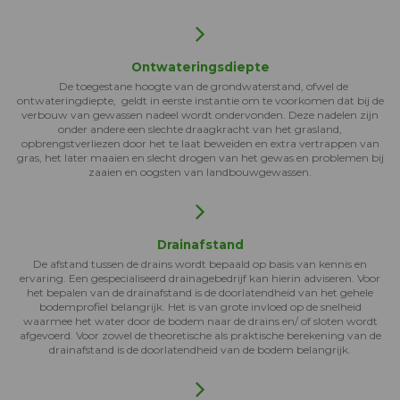
Ontwateringsdiepte
De toegestane hoogte van de grondwaterstand, ofwel de
ontwateringdiepte, geldt in eerste instantie om te voorkomen dat bij de
verbouw van gewassen nadeel wordt ondervonden. Deze nadelen zijn
onder andere een slechte draagkracht van het grasland,
opbrengstverliezen door het te laat beweiden en extra vertrappen van
gras, het later maaien en slecht drogen van het gewas en problemen bij
zaaien en oogsten van landbouwgewassen.
Drainafstand
De afstand tussen de drains wordt bepaald op basis van kennis en
ervaring. Een gespecialiseerd drainagebedrijf kan hierin adviseren. Voor
het bepalen van de drainafstand is de doorlatendheid van het gehele
bodemprofiel belangrijk. Het is van grote invloed op de snelheid
waarmee het water door de bodem naar de drains en/ of sloten wordt
afgevoerd. Voor zowel de theoretische als praktische berekening van de
drainafstand is de doorlatendheid van de bodem belangrijk.