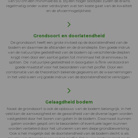
van 90 cm een minimale eis is. Bij een hoger slootpeil zullen de drains
regelmatig onder water verdwijnen wat ten koste gaat van de kwaliteit
en de afvoermogelijkheid.
Grondsoort en doorlatendheid
De grondsoort heeft een grote invloed op de doorlatendheid van de
bodem en daarmee de afstanden en de draindiepte. Een goede indruk
van de natuurlijke gesteldheid van de bodem op verschillende diepten
krijgt men door een aantal gaten tot minimaal het drainniveau te
spitten. De natuurlijke gesteldheid in boorgaten is flink verstoord en
goede maatstaf voor het beoordelen van het profiel. Door een
combinatie van de theoretisch bekende gegevens en de waarnemingen
in het veld is een vrij goede indruk van de doorlatendheid te verkrijgen.
Gelaagdheid bodem
Naast de grondsoort is ook de opbouw van de bodem belangrijk. In het
veld kan de aanwezigheid en de geaardheid van de diverse lagen worden
vastgesteld door het boren van gaten in de bodem. Daarnaast kunnen
gaten worden gespit om te beoordelen of eventuele lagen kunnen
worden verbeterd door het uitvoeren van een diepe grondbewerking.
Ook is het mogelijk dat de doorlatendheid van de bodem slecht is als