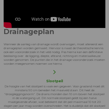
Drainageplan
Wanneer de aanleg van drainage wordt overwogen, moet allereerst een
drainageplan worden gemaakt. Hiervoor is naast de theoretische kennis
ook een vooronderzoek in het veld nodig. Pas hierna kan een definitieve
beslissing over de ligging, diepte, afstand, richting en materiaalkeuze
worden genomen. De punten die in het drainage vooronderzoek moeten
worden meegenomen noemen we hierna.
Slootpeil
De hoogte van het slootpeil is vaak een gegeven. Voor grasland moet dit
minstens 90 cm beneden het maaiveld staan. Dit heet de
“droogleggingsnorm”. De drains monden dan 10 cm boven het slootpeil
in de watergang uit. Dit normale slootpeil geldt bij een halve
maatgevende afvoer, wat betekent dat dit peil maximaal 10 tot 20
dagen per jaar mag worden overschreden. Het is duidelijk dat dit slootpeil