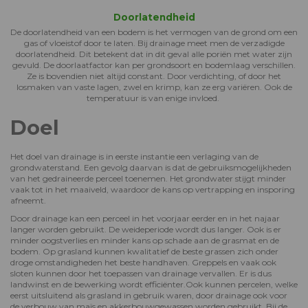
Doorlatendheid
De doorlatendheid van een bodem is het vermogen van de grond om een
gas of vloeistof door te laten. Bij drainage meet men de verzadigde
doorlatendheid. Dit betekent dat in dit geval alle poriën met water zijn
gevuld. De doorlaatfactor kan per grondsoort en bodemlaag verschillen.
Ze is bovendien niet altijd constant. Door verdichting, of door het
losmaken van vaste lagen, zwel en krimp, kan ze erg variëren. Ook de
temperatuur is van enige invloed.
Doel
Het doel van drainage is in eerste instantie een verlaging van de
grondwaterstand. Een gevolg daarvan is dat de gebruiksmogelijkheden
van het gedraineerde perceel toenemen. Het grondwater stijgt minder
vaak tot in het maaiveld, waardoor de kans op vertrapping en insporing
afneemt.
Door drainage kan een perceel in het voorjaar eerder en in het najaar
langer worden gebruikt. De weideperiode wordt dus langer. Ook is er
minder oogstverlies en minder kans op schade aan de grasmat en de
bodem. Op grasland kunnen kwalitatief de beste grassen zich onder
droge omstandigheden het beste handhaven. Greppels en vaak ook
sloten kunnen door het toepassen van drainage vervallen. Er is dus
landwinst en de bewerking wordt efficiënter.Ook kunnen percelen, welke
eerst uitsluitend als grasland in gebruik waren, door drainage ook voor
de verbouw van maïs en akkerbouwgewassen worden gebruikt. Bij de