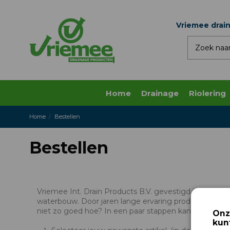
Vriemee drai
Home
Drainage
Riolering
Home
Bestellen
Bestellen
Vriemee Int. Drain Products B.V. gevestigd in Leeuwa
waterbouw. Door jaren lange ervaring produceert Vriem
niet zo goed hoe? In een paar stappen kan je succesvo
Onz
kun