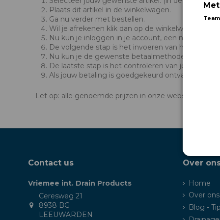
Selecteer jouw gewenste artikel. (in de juiste afm
Met
Plaats dit artikel in de winkelwagen.
Ga nu verder met bestellen.
Team
Wil je afrekenen klik dan op de winkelwagen
Nu kun je inloggen in je account, een nieuwe acc
De volgende stap is het invoeren van het factuur
Nu kun je de gewenste betaalmethode selecteren: 
De laatste stap is het controleren van je bestelli
Als jouw betaling is goedgekeurd ontvang je autom
Let op: alle genoemde prijzen in onze webshop zijn de
Contact us
Over on
Vriemee int. Drain Products
Home
Over ons
Ceresweg 21
8938 BG
Blog - Ti
LEEUWARDEN
Drainage