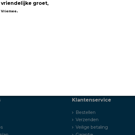
eting)
 vriendelijke groet,
.
 Vriemee
ount aanmaken of beslissen zonder account te bestellen.
adres en een eventueel afwijkend afleveradres
iDEAL, Master Card, Visa, Bancontact, vooraf overmaken of beta
ng en het daadwerkelijk afrekenen.
atisch een bevestiging van je bestelling in je mailbox.
 prijzen incl. btw! Zijn er nog vragen neem dan gerust contact 
s
Klantenservice
Bestellen
Verzenden
ps
Veilige betaling
plan
Garantie