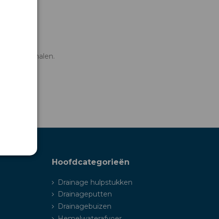
len bij afhalen.
met ons op!
Hoofdcategorieën
Drainage hulpstukken
Drainageputten
Drainagebuizen
Hemelwaterafvoer