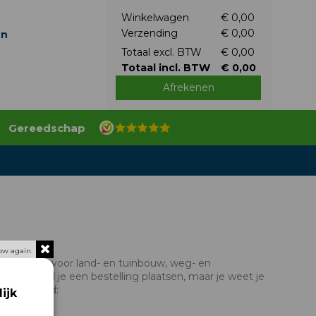
Winkelwagen
€ 0,00
Verzending
€ 0,00
en
Totaal excl. BTW
€ 0,00
Totaal incl. BTW
€ 0,00
Afrekenen
Gereedschap
ow again.
ulpstukken voor land- en tuinbouw, weg- en
inage. Wil je een bestelling plaatsen, maar je weet je
n uitgelegd:
ijk