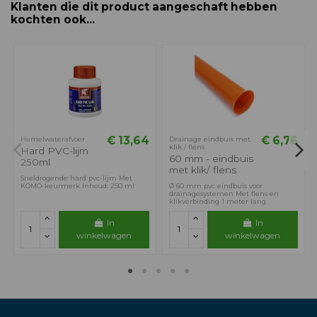
Klanten die dit product aangeschaft hebben
kochten ook...
€ 13,64
€ 6,76
Hemelwaterafvoer
Drainage eindbuis met
klik / flens
Hard PVC-lijm
60 mm - eindbuis
250ml
met klik/ flens
Sneldrogende hard pvc-lijm Met
KOMO-keurmerk Inhoud: 250 ml
Ø 60 mm pvc eindbuis voor
drainagesystemen Met flens en
klikverbinding 1 meter lang
In
In
winkelwagen
winkelwagen