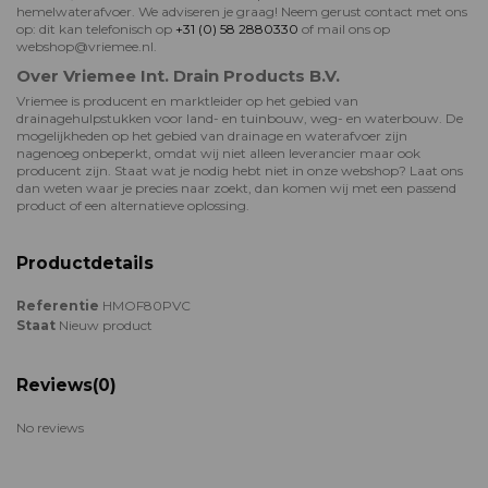
hemelwaterafvoer. We adviseren je graag! Neem gerust contact met ons
op: dit kan telefonisch op
+31 (0) 58 2880330
of mail ons op
webshop@vriemee.nl.
Over Vriemee Int. Drain Products B.V.
Vriemee is producent en marktleider op het gebied van
drainagehulpstukken voor land- en tuinbouw, weg- en waterbouw. De
mogelijkheden op het gebied van drainage en waterafvoer zijn
nagenoeg onbeperkt, omdat wij niet alleen leverancier maar ook
producent zijn. Staat wat je nodig hebt niet in onze webshop? Laat ons
dan weten waar je precies naar zoekt, dan komen wij met een passend
product of een alternatieve oplossing.
Productdetails
Referentie
HMOF80PVC
Staat
Nieuw product
Reviews
(0)
No reviews