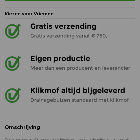
Kiezen voor Vriemee
Omschrijving
Deze verbindmof brengt twee HWA buizen van dezelfde diameter bij