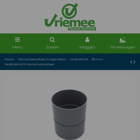
0
Menu
Zoeken
Inloggen
Winkelwagen
Home
Hemelwaterafvoer hulpstukken
Verbindmof
80 mm -
Verbindmof 2x hemelwaterafvoer