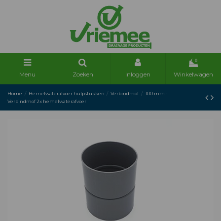
0
Menu
Zoeken
Inloggen
Winkelwagen
Home
Hemelwaterafvoer hulpstukken
Verbindmof
100 mm -
Verbindmof 2x hemelwaterafvoer