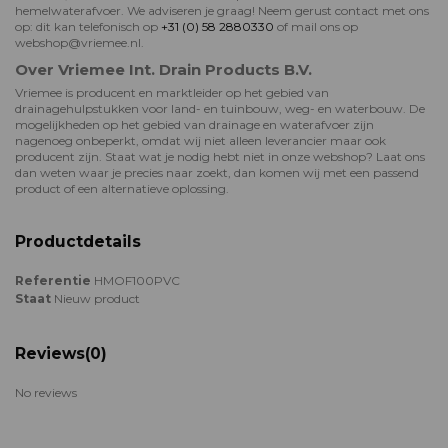
hemelwaterafvoer. We adviseren je graag! Neem gerust contact met ons
op: dit kan telefonisch op
+31 (0) 58 2880330
of mail ons op
webshop@vriemee.nl.
Over Vriemee Int. Drain Products B.V.
Vriemee is producent en marktleider op het gebied van
drainagehulpstukken voor land- en tuinbouw, weg- en waterbouw. De
mogelijkheden op het gebied van drainage en waterafvoer zijn
nagenoeg onbeperkt, omdat wij niet alleen leverancier maar ook
producent zijn. Staat wat je nodig hebt niet in onze webshop? Laat ons
dan weten waar je precies naar zoekt, dan komen wij met een passend
product of een alternatieve oplossing.
Productdetails
Referentie
HMOF100PVC
Staat
Nieuw product
Reviews
(0)
No reviews