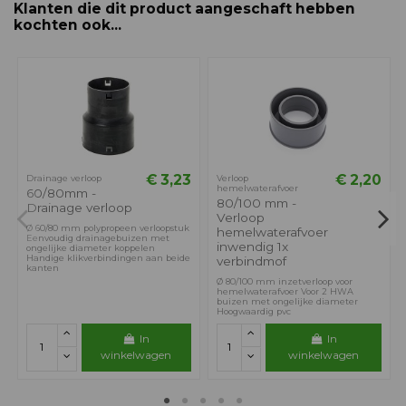
Klanten die dit product aangeschaft hebben
kochten ook...
€ 3,23
€ 2,20
Drainage verloop
Verloop
hemelwaterafvoer
60/80mm -
80/100 mm -
Drainage verloop
Verloop
Ø 60/80 mm polypropeen verloopstuk
hemelwaterafvoer
Eenvoudig drainagebuizen met
inwendig 1x
ongelijke diameter koppelen
Handige klikverbindingen aan beide
verbindmof
kanten
Ø 80/100 mm inzetverloop voor
hemelwaterafvoer Voor 2 HWA
buizen met ongelijke diameter
Hoogwaardig pvc
In
In
winkelwagen
winkelwagen