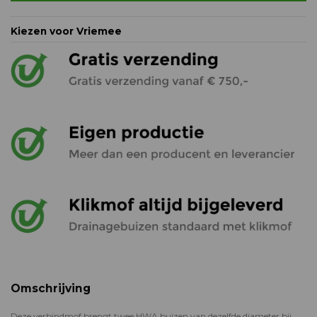
Kiezen voor Vriemee
Omschrijving
Deze verbindmof brengt twee HWA buizen van dezelfde diameter bij