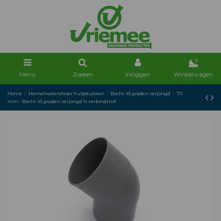
0
Menu
Zoeken
Inloggen
Winkelwagen
Home
Hemelwaterafvoer hulpstukken
Bocht 45 graden verjongd
70
mm - Bocht 45 graden verjongd 1x verbindmof