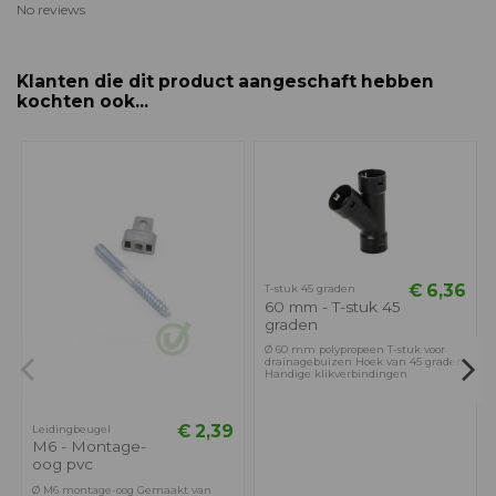
No reviews
Klanten die dit product aangeschaft hebben
kochten ook...
€ 6,36
T-stuk 45 graden
60 mm - T-stuk 45
graden
Ø 60 mm polypropeen T-stuk voor
drainagebuizen Hoek van 45 graden
Handige klikverbindingen
€ 2,39
Leidingbeugel
M6 - Montage-
oog pvc
Ø M6 montage-oog Gemaakt van