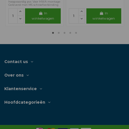
hoogwaardig pvc Voor HWA montage
Geleverd met M6 schroefverbinding
In
In
winkelwagen
winkelwagen
Contact us
Over ons
Klantenservice
Hoofdcategorieën