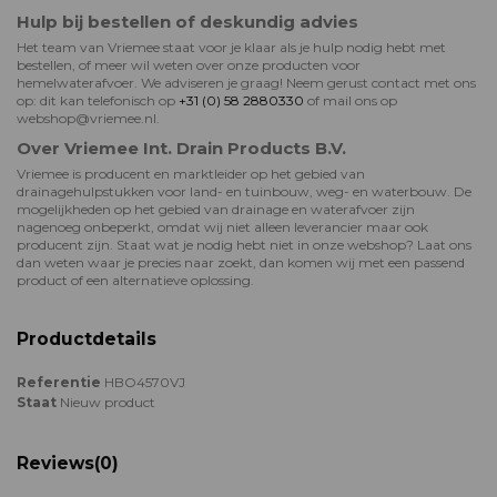
Hulp bij bestellen of deskundig advies
Het team van Vriemee staat voor je klaar als je hulp nodig hebt met
bestellen, of meer wil weten over onze producten voor
hemelwaterafvoer. We adviseren je graag! Neem gerust contact met ons
op: dit kan telefonisch op
+31 (0) 58 2880330
of mail ons op
webshop@vriemee.nl.
Over Vriemee Int. Drain Products B.V.
Vriemee is producent en marktleider op het gebied van
drainagehulpstukken voor land- en tuinbouw, weg- en waterbouw. De
mogelijkheden op het gebied van drainage en waterafvoer zijn
nagenoeg onbeperkt, omdat wij niet alleen leverancier maar ook
producent zijn. Staat wat je nodig hebt niet in onze webshop? Laat ons
dan weten waar je precies naar zoekt, dan komen wij met een passend
product of een alternatieve oplossing.
Productdetails
Referentie
HBO4570VJ
Staat
Nieuw product
Reviews
(0)