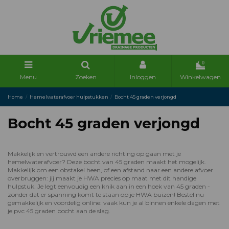
0
Menu
Zoeken
Inloggen
Winkelwagen
Home
Hemelwaterafvoer hulpstukken
Bocht 45 graden verjongd
Bocht 45 graden verjongd
Makkelijk en vertrouwd een andere richting op gaan met je
hemelwaterafvoer? Deze bocht van 45 graden maakt het mogelijk.
Makkelijk om een obstakel heen, of een afstand naar een andere afvoer
overbruggen: jij maakt je HWA precies op maat met dit handige
hulpstuk. Je legt eenvoudig een knik aan in een hoek van 45 graden -
zonder dat er spanning komt te staan op je HWA buizen! Bestel nu
gemakkelijk en voordelig online: vaak kun je al binnen enkele dagen met
je pvc 45 graden bocht aan de slag.