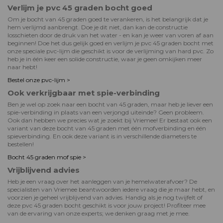
Verlijm je pvc 45 graden bocht goed
Om je bocht van 45 graden goed te verankeren, is het belangrijk dat je
hem verlijmd aanbrengt. Doe je dit niet, dan kan de constructie
losschieten door de druk van het water - en kan je weer van voren af aan
beginnen! Doe het dus gelijk goed en verlijm je pvc 45 graden bocht met
onze speciale pvc-lijm die geschikt is voor de verlijming van hard pvc. Zo
heb je in één keer een solide constructie, waar je geen omkijken meer
naar hebt!
Bestel onze pvc-lijm >
Ook verkrijgbaar met spie-verbinding
Ben je wel op zoek naar een bocht van 45 graden, maar heb je liever een
spie-verbinding in plaats van een verjongd uiteinde? Geen probleem.
Ook dan hebben we precies wat je zoekt bij Vriemee! Er bestaat ook een
variant van deze bocht van 45 graden met één mofverbinding en één
spieverbinding. En ook deze variant is in verschillende diameters te
bestellen!
Bocht 45 graden mof spie >
Vrijblijvend advies
Heb je een vraag over het aanleggen van je hemelwaterafvoer? De
specialisten van Vriemee beantwoorden iedere vraag die je maar hebt, en
voorzien je geheel vrijblijvend van advies. Handig als je nog twijfelt of
deze pvc 45 graden bocht geschikt is voor jouw project! Profiteer mee
van de ervaring van onze experts; we denken graag met je mee.