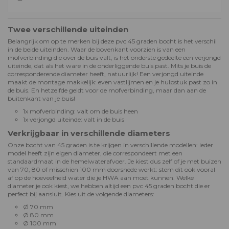
Twee verschillende uiteinden
Belangrijk om op te merken bij deze pvc 45 graden bocht is het verschil
in de beide uiteinden. Waar de bovenkant voorzien is van een
mofverbinding die over de buis valt, is het onderste gedeelte een verjongd
uiteinde, dat als het ware in de onderliggende buis past. Mits je buis de
corresponderende diameter heeft, natuurlijk! Een verjongd uiteinde
maakt de montage makkelijk: even vastlijmen en je hulpstuk past zo in
de buis. En hetzelfde geldt voor de mofverbinding, maar dan aan de
buitenkant van je buis!
1x mofverbinding: valt om de buis heen
1x verjongd uiteinde: valt in de buis
Verkrijgbaar in verschillende diameters
Onze bocht van 45 graden is te krijgen in verschillende modellen: ieder
model heeft zijn eigen diameter, die correspondeert met een
standaardmaat in de hemelwaterafvoer. Je kiest dus zelf of je met buizen
van 70, 80 of misschien 100 mm doorsnede werkt: stem dit ook vooral
af op de hoeveelheid water die je HWA aan moet kunnen. Welke
diameter je ook kiest, we hebben altijd een pvc 45 graden bocht die er
perfect bij aansluit. Kies uit de volgende diameters:
Ø 70 mm
Ø 80 mm
Ø 100 mm