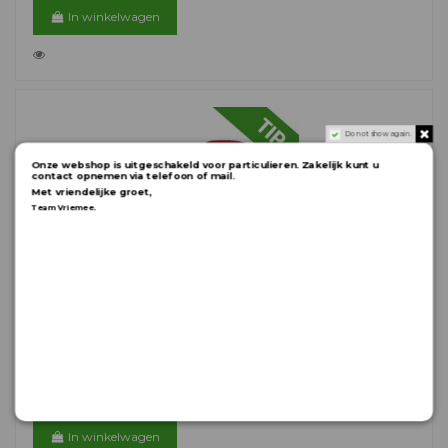
In winkelwagen
Do not show again.
Onze webshop is uitgeschakeld voor particulieren. Zakelijk kunt u
contact opnemen via telefoon of mail.
Met vriendelijke groet,
.
Team Vriemee
Hard PVC-lijm 125 ml
PVCLIJMT88
Sneldrogende hard pvc-lijm Met KOMO-keurmerk Inhoud: 125 ml
€ 7,97
In winkelwagen