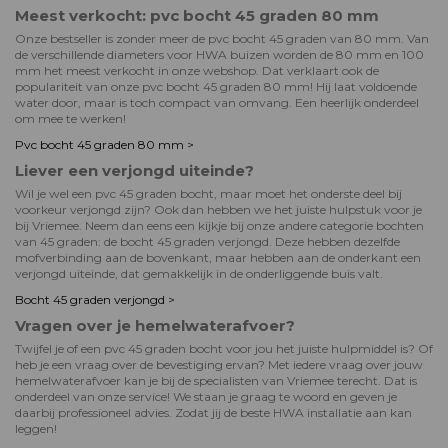
Meest verkocht: pvc bocht 45 graden 80 mm
Onze bestseller is zonder meer de pvc bocht 45 graden van 80 mm. Van
de verschillende diameters voor HWA buizen worden de 80 mm en 100
mm het meest verkocht in onze webshop. Dat verklaart ook de
populariteit van onze pvc bocht 45 graden 80 mm! Hij laat voldoende
water door, maar is toch compact van omvang. Een heerlijk onderdeel
om mee te werken!
Pvc bocht 45 graden 80 mm >
Liever een verjongd uiteinde?
Wil je wel een pvc 45 graden bocht, maar moet het onderste deel bij
voorkeur verjongd zijn? Ook dan hebben we het juiste hulpstuk voor je
bij Vriemee. Neem dan eens een kijkje bij onze andere categorie bochten
van 45 graden: de bocht 45 graden verjongd. Deze hebben dezelfde
mofverbinding aan de bovenkant, maar hebben aan de onderkant een
verjongd uiteinde, dat gemakkelijk in de onderliggende buis valt.
Bocht 45 graden verjongd >
Vragen over je hemelwaterafvoer?
Twijfel je of een pvc 45 graden bocht voor jou het juiste hulpmiddel is? Of
heb je een vraag over de bevestiging ervan? Met iedere vraag over jouw
hemelwaterafvoer kan je bij de specialisten van Vriemee terecht. Dat is
onderdeel van onze service! We staan je graag te woord en geven je
daarbij professioneel advies. Zodat jij de beste HWA installatie aan kan
leggen!