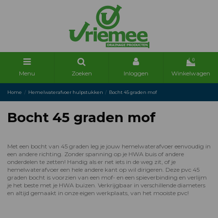
0
Menu
Zoeken
Inloggen
Winkelwagen
Home
Hemelwaterafvoer hulpstukken
Bocht 45 graden mof
Bocht 45 graden mof
Met een bocht van 45 graden leg je jouw hemelwaterafvoer eenvoudig in
een andere richting. Zonder spanning op je HWA buis of andere
onderdelen te zetten! Handig als er net iets in de weg zit, of je
hemelwaterafvoer een hele andere kant op wil dirigeren. Deze pvc 45
graden bocht is voorzien van een mof- en een spieverbinding en verlijm
je het beste met je HWA buizen. Verkrijgbaar in verschillende diameters
en altijd gemaakt in onze eigen werkplaats, van het mooiste pvc!