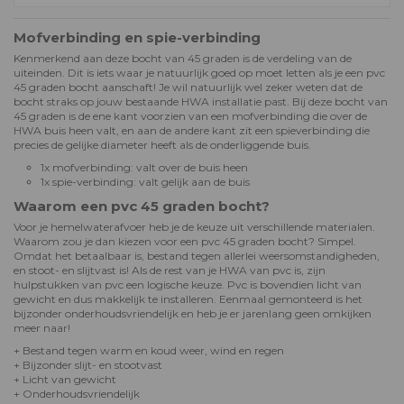
Mofverbinding en spie-verbinding
Kenmerkend aan deze bocht van 45 graden is de verdeling van de
uiteinden. Dit is iets waar je natuurlijk goed op moet letten als je een pvc
45 graden bocht aanschaft! Je wil natuurlijk wel zeker weten dat de
bocht straks op jouw bestaande HWA installatie past. Bij deze bocht van
45 graden is de ene kant voorzien van een mofverbinding die over de
HWA buis heen valt, en aan de andere kant zit een spieverbinding die
precies de gelijke diameter heeft als de onderliggende buis.
1x mofverbinding: valt over de buis heen
1x spie-verbinding: valt gelijk aan de buis
Waarom een pvc 45 graden bocht?
Voor je hemelwaterafvoer heb je de keuze uit verschillende materialen.
Waarom zou je dan kiezen voor een pvc 45 graden bocht? Simpel.
Omdat het betaalbaar is, bestand tegen allerlei weersomstandigheden,
en stoot- en slijtvast is! Als de rest van je HWA van pvc is, zijn
hulpstukken van pvc een logische keuze. Pvc is bovendien licht van
gewicht en dus makkelijk te installeren. Eenmaal gemonteerd is het
bijzonder onderhoudsvriendelijk en heb je er jarenlang geen omkijken
meer naar!
+ Bestand tegen warm en koud weer, wind en regen
+ Bijzonder slijt- en stootvast
+ Licht van gewicht
+ Onderhoudsvriendelijk