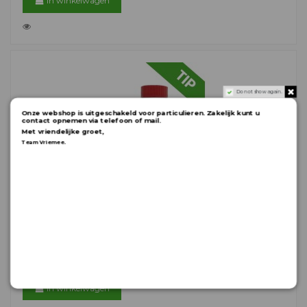
In winkelwagen
Do not show again.
Onze webshop is uitgeschakeld voor particulieren. Zakelijk kunt u
contact opnemen via telefoon of mail.
Met vriendelijke groet,
.
Team Vriemee
Hard PVC-lijm 125 ml
PVCLIJMT88
Sneldrogende hard pvc-lijm Met KOMO-keurmerk Inhoud: 125 ml
€ 7,97
In winkelwagen