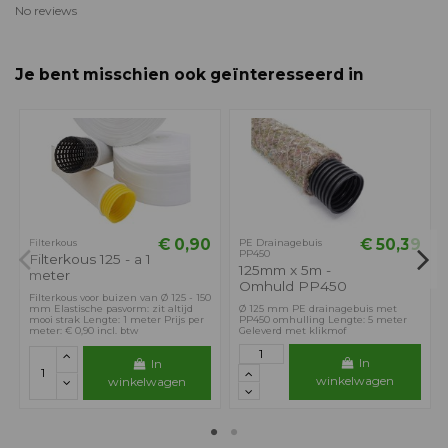
No reviews
Je bent misschien ook geïnteresseerd in
€ 0,90
€ 50,39
Filterkous
PE Drainagebuis
PP450
Filterkous 125 - a 1
125mm x 5m -
meter
Omhuld PP450
Filterkous voor buizen van Ø 125 - 150
mm Elastische pasvorm: zit altijd
Ø 125 mm PE drainagebuis met
mooi strak Lengte: 1 meter Prijs per
PP450 omhulling Lengte: 5 meter
meter: € 0,90 incl. btw
Geleverd met klikmof
In
In
winkelwagen
winkelwagen