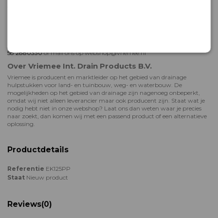
Je hoeft dus nooit lang te wachten voor je aan je klus kunt beginnen!
Hulp bij bestellen of deskundig advies
Het team van Vriemee staat voor je klaar als je hulp nodig hebt met
bestellen, of meer wil weten over onze drainageproducten. We adviseren
je graag! Neem gerust contact met ons op: dit kan telefonisch op
+31 (0)
58 2880330
of mail ons op webshop@vriemee.nl
Over Vriemee Int. Drain Products B.V.
Vriemee is producent en marktleider op het gebied van drainage
hulpstukken voor land- en tuinbouw, weg- en waterbouw. De
mogelijkheden op het gebied van drainage zijn nagenoeg onbeperkt,
omdat wij niet alleen leverancier maar ook producent zijn. Staat wat je
nodig hebt niet in onze webshop? Laat ons dan weten waar je precies
naar zoekt, dan komen wij met een passend product of een alternatieve
oplossing.
Productdetails
Referentie
EK125PP
Staat
Nieuw product
Reviews
(0)