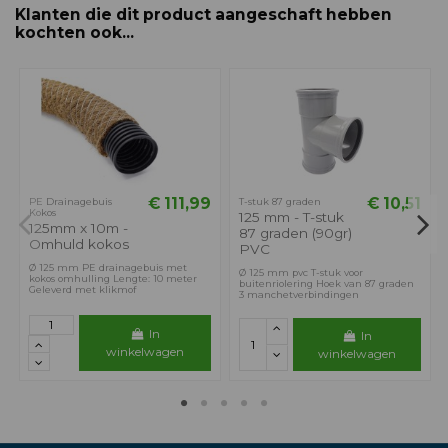
Klanten die dit product aangeschaft hebben
kochten ook...
€ 111,99
€ 10,51
PE Drainagebuis
T-stuk 87 graden
Kokos
125 mm - T-stuk
125mm x 10m -
87 graden (90gr)
Omhuld kokos
PVC
Ø 125 mm PE drainagebuis met
Ø 125 mm pvc T-stuk voor
kokos omhulling Lengte: 10 meter
buitenriolering Hoek van 87 graden
Geleverd met klikmof
3 manchetverbindingen
In
In
winkelwagen
winkelwagen