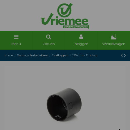
0
Menu
Zoeken
Inloggen
Winkelwagen
Home
Drainage hulpstukken
Eindkappen
125 mm - Eindkap