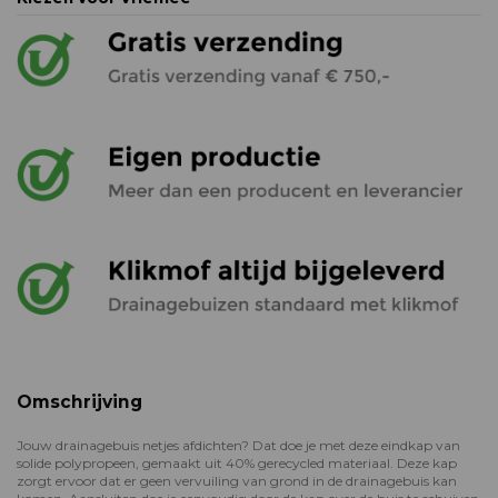
Omschrijving
Jouw drainagebuis netjes afdichten? Dat doe je met deze eindkap van
solide polypropeen, gemaakt uit 40% gerecycled materiaal. Deze kap
zorgt ervoor dat er geen vervuiling van grond in de drainagebuis kan