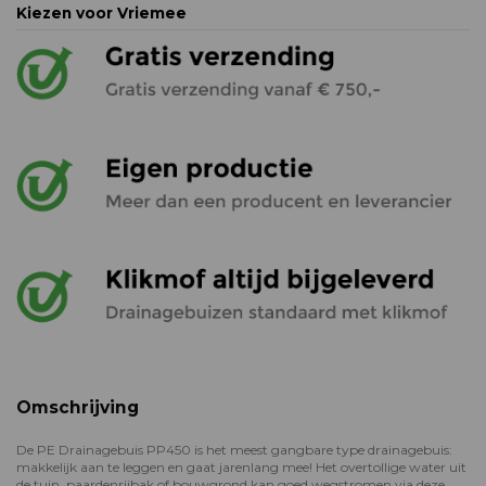
Kiezen voor Vriemee
Omschrijving
De PE Drainagebuis PP450 is het meest gangbare type drainagebuis:
makkelijk aan te leggen en gaat jarenlang mee! Het overtollige water uit
de tuin, paardenrijbak of bouwgrond kan goed wegstromen via deze