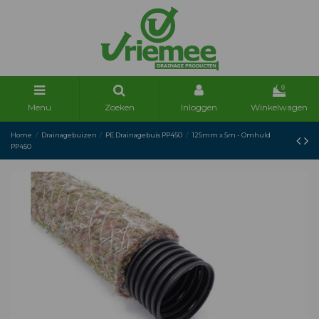
0
Menu
Zoeken
Inloggen
Winkelwagen
Home
Drainagebuizen
PE Drainagebuis PP450
125mm x 5m - Omhuld
PP450