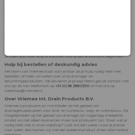
Dankzij ons uitgebreide assortiment drainage hulpstukken leg je altijd
een drainagesysteem op maat aan. Kies uit verschillende bochten, T-
stukken, eindkappen en -buizen en bestel ze direct mee met je
drainagebuizen!
Bekijk onze drainage hulpstukken >
Jouw PE drainagebuis PP450 snel geleverd
Bestel je jouw PE drainagebuis PP450 online bij Vriemee? Dan weet je
zeker dat je er snel mee aan de slag kunt. Producten die bij ons op
voorraad zijn, worden in de meeste gevallen al binnen 48 uur verzonden.
Je hoeft dus nooit lang te wachten voor je aan je klus kunt beginnen!
Hulp bij bestellen of deskundig advies
Het team van Vriemee staat voor je klaar als je hulp nodig hebt met
bestellen, of meer wil weten over onze drainage- en
beluchtingsproducten. We adviseren je graag! Neem gerust contact met
ons op: dit kan telefonisch op
+31 (0) 58 2880330
of mail ons op
webshop@vriemee.nl
Over Vriemee Int. Drain Products B.V.
Vriemee is producent en marktleider op het gebied van
drainagehulpstukken voor land- en tuinbouw, weg- en waterbouw. De
mogelijkheden op het gebied van drainage zijn nagenoeg onbeperkt,
omdat wij niet alleen leverancier maar ook producent zijn. Staat wat je
nodig hebt niet in onze webshop? Laat ons dan weten waar je precies
naar zoekt, dan komen wij met een passend product of een alternatieve
oplossing.