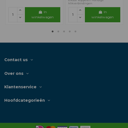
elkaar koppelen Handige
klikverbindingen
In
In
winkelwagen
winkelwagen
Contact us
Over ons
Klantenservice
Hoofdcategorieën