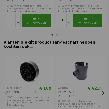
Ø 125 mm polypropeen T-stuk voor
Ø 125 mm polypropeen T-stuk voor
drainagebuizen Hoek van 45 graden
drainagebuizen Hoek van 90 graden
Handige klikverbindingen
Handige klikverbindingen
In
In
winkelwagen
winkelwagen
Klanten die dit product aangeschaft hebben
kochten ook...
€ 1,68
€ 42,25
Eindkappen
Zadelstuk
80 mm - Eindkap
200/100mm -
Zadelstuk
Ø 80 mm polypropeen eindkap voor
drainagebuizen Geen vuil meer in
Ø 200/100 mm polypropeen
je drainagebuizen Handige
zadelstuk voor drainagebuizen
klikverbinding
Drains met ongelijke diameter aan