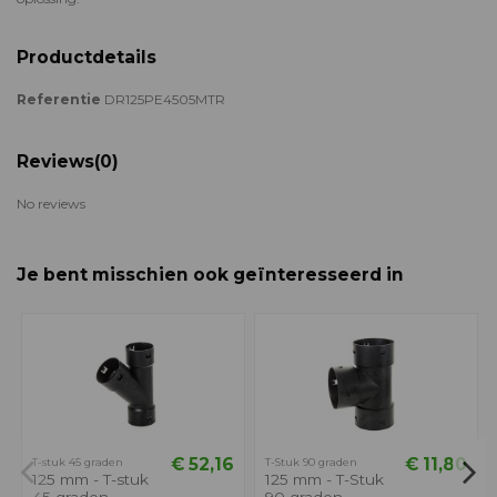
Productdetails
Referentie
DR125PE4505MTR
Reviews
(0)
No reviews
Je bent misschien ook geïnteresseerd in
€ 52,16
€ 11,80
T-stuk 45 graden
T-Stuk 90 graden
125 mm - T-stuk
125 mm - T-Stuk
45 graden
90 graden