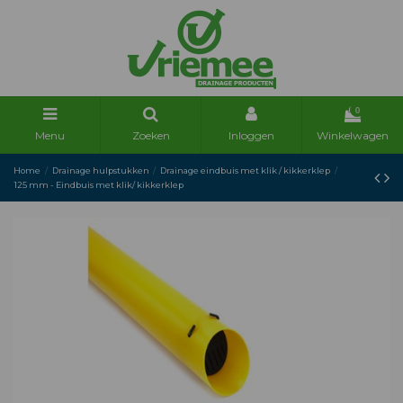
0
Menu
Zoeken
Inloggen
Winkelwagen
Home
Drainage hulpstukken
Drainage eindbuis met klik / kikkerklep
125 mm - Eindbuis met klik/ kikkerklep