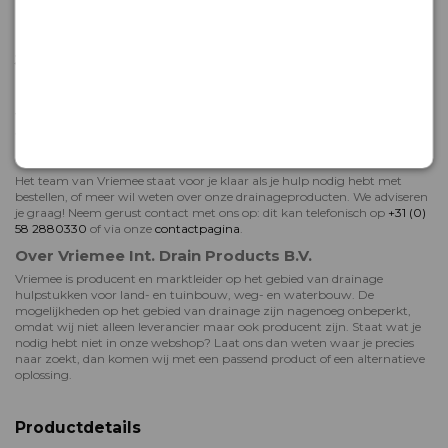
Drainage eindbuis met klik / flens
Drainage eindbuis met klik
Jouw drainagematerialen snel geleverd
Bestel je jouw drainage hulpstukken online bij Vriemee? Dan weet je
zeker dat je er snel mee aan de slag kunt. Producten die bij ons op
voorraad zijn, worden in de meeste gevallen al binnen 48 uur verzonden.
Je hoeft dus nooit lang te wachten voor je aan je klus kunt beginnen!
Hulp bij bestellen of deskundig advies
Het team van Vriemee staat voor je klaar als je hulp nodig hebt met
bestellen, of meer wil weten over onze drainageproducten. We adviseren
je graag! Neem gerust contact met ons op: dit kan telefonisch op
+31 (0)
58 2880330
of via onze
contactpagina
.
Over Vriemee Int. Drain Products B.V.
Vriemee is producent en marktleider op het gebied van drainage
hulpstukken voor land- en tuinbouw, weg- en waterbouw. De
mogelijkheden op het gebied van drainage zijn nagenoeg onbeperkt,
omdat wij niet alleen leverancier maar ook producent zijn. Staat wat je
nodig hebt niet in onze webshop? Laat ons dan weten waar je precies
naar zoekt, dan komen wij met een passend product of een alternatieve
oplossing.
Productdetails