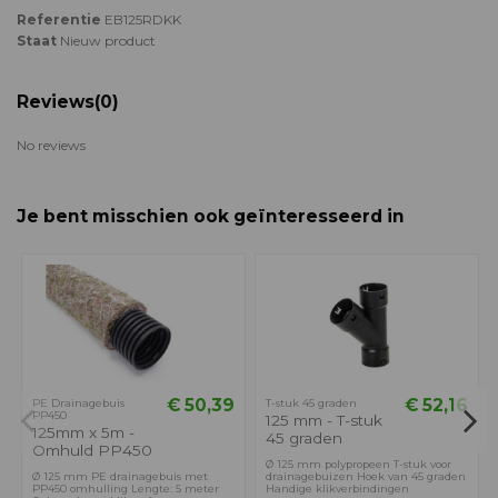
Referentie
EB125RDKK
Staat
Nieuw product
Reviews
(0)
No reviews
Je bent misschien ook geïnteresseerd in
€ 50,39
€ 52,16
PE Drainagebuis
T-stuk 45 graden
PP450
125 mm - T-stuk
125mm x 5m -
45 graden
Omhuld PP450
Ø 125 mm polypropeen T-stuk voor
Ø 125 mm PE drainagebuis met
drainagebuizen Hoek van 45 graden
PP450 omhulling Lengte: 5 meter
Handige klikverbindingen