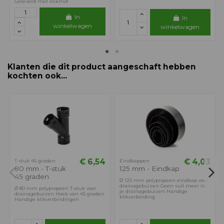
Geleverd met klikmof
In
In
winkelwagen
winkelwagen
Klanten die dit product aangeschaft hebben
kochten ook...
€ 6,54
€ 4,03
T-stuk 45 graden
Eindkappen
80 mm - T-stuk
125 mm - Eindkap
45 graden
Ø 125 mm polypropeen eindkap voor
drainagebuizen Geen vuil meer in
Ø 80 mm polypropeen T-stuk voor
je drainagebuizen Handige
drainagebuizen Hoek van 45 graden
klikverbinding
Handige klikverbindingen