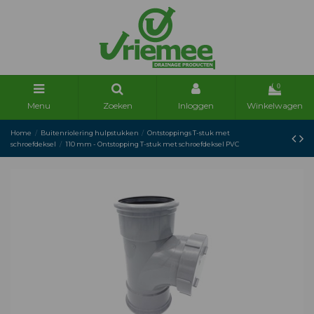
0
Menu
Zoeken
Inloggen
Winkelwagen
Home
Buitenriolering hulpstukken
Ontstoppings T-stuk met
schroefdeksel
110 mm - Ontstopping T-stuk met schroefdeksel PVC