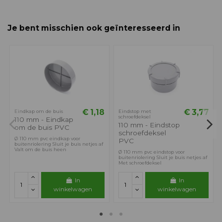
Je bent misschien ook geïnteresseerd in
€ 1,18
€ 3,77
Eindkap om de buis
Eindstop met
schroefdeksel
110 mm - Eindkap
110 mm - Eindstop
om de buis PVC
schroefdeksel
Ø 110 mm pvc eindkap voor
PVC
buitenriolering Sluit je buis netjes af
Valt om de buis heen
Ø 110 mm pvc eindstop voor
buitenriolering Sluit je buis netjes af
Met schroefdeksel
In
In
winkelwagen
winkelwagen