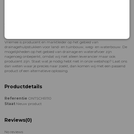
Hulp bij bestellen of deskundig advies
Het team van Vriemee staat voor je klaar als je hulp nodig hebt met
bestellen, of meer wil weten over onze rioleringsproducten. We adviseren
je graag! Neem gerust contact met ons op: dit kan telefonisch op
+31 (0)
58 2880330
of via onze
contactpagina
.
Over Vriemee Int. Drain Products B.V.
Vriemee is producent en marktleider op het gebied van
drainagehulpstukken voor land- en tuinbouw, weg- en waterbouw. De
mogelijkheden op het gebied van drainage en waterafvoer zijn
nagenoeg onbeperkt, omdat wij niet alleen leverancier maar ook
producent zijn. Staat wat je nodig hebt niet in onze webshop? Laat ons
dan weten waar je precies naar zoekt, dan komen wij met een passend
product of een alternatieve oplossing.
Productdetails
Referentie
ONTSCHR110
Staat
Nieuw product
Reviews
(0)
No reviews