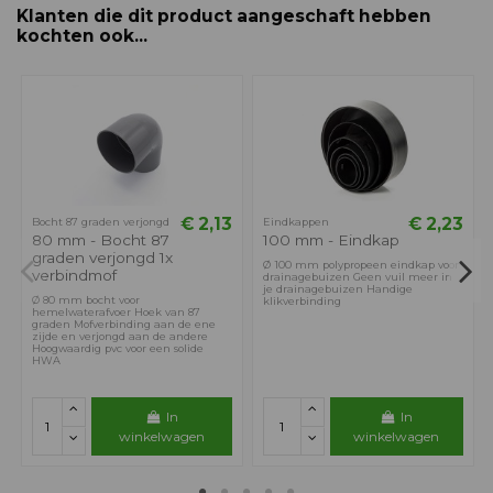
Klanten die dit product aangeschaft hebben
kochten ook...
€ 2,13
€ 2,23
Bocht 87 graden verjongd
Eindkappen
80 mm - Bocht 87
100 mm - Eindkap
graden verjongd 1x
Ø 100 mm polypropeen eindkap voor
verbindmof
drainagebuizen Geen vuil meer in
je drainagebuizen Handige
Ø 80 mm bocht voor
klikverbinding
hemelwaterafvoer Hoek van 87
graden Mofverbinding aan de ene
zijde en verjongd aan de andere
Hoogwaardig pvc voor een solide
HWA
In
In
winkelwagen
winkelwagen