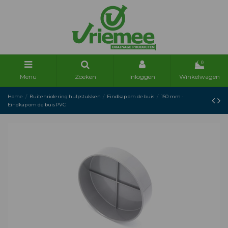
0
Menu
Zoeken
Inloggen
Winkelwagen
Home
Buitenriolering hulpstukken
Eindkap om de buis
160 mm -
Eindkap om de buis PVC