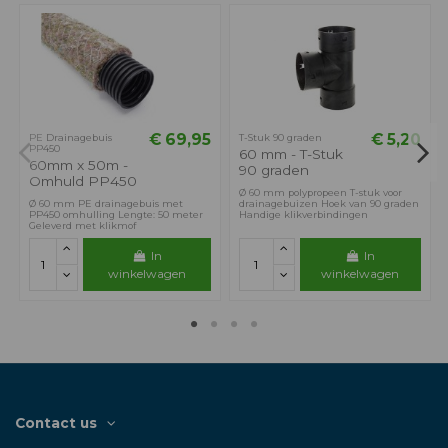
€ 69,95
€ 5,20
PE Drainagebuis
T-Stuk 90 graden
PP450
60 mm - T-Stuk
60mm x 50m -
90 graden
Omhuld PP450
Ø 60 mm polypropeen T-stuk voor
Ø 60 mm PE drainagebuis met
drainagebuizen Hoek van 90 graden
PP450 omhulling Lengte: 50 meter
Handige klikverbindingen
Geleverd met klikmof
In
In
winkelwagen
winkelwagen
Contact us