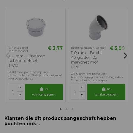
€ 3,77
€ 5,99
Eindstop met
Bocht 45 graden 2x mof
schroefdeksel
110 mm - Bocht
110 mm - Eindstop
45 graden 2x
schroefdeksel
manchet mof
PVC
PVC
Ø 110 mm pvc eindstop voor
Ø 110 mm pvc bocht voor
buitenriolering Sluit je buis netjes af
buitenriolering Hoek van 45 graden
Met schroefdeksel
2 manchetverbindingen
In
In
winkelwagen
winkelwagen
Klanten die dit product aangeschaft hebben
kochten ook...