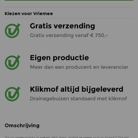
Kiezen voor Vriemee
Omschrijving
Jouw rioleringsbuis netjes afsluiten, zodat er geen vuil in komt? Plaats