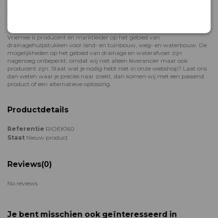
je graag! Neem gerust contact met ons op: dit kan telefonisch op
+31 (0)
58 2880330
of via onze
contactpagina
.
Over Vriemee Int. Drain Products B.V.
Vriemee is producent en marktleider op het gebied van
drainagehulpstukken voor land- en tuinbouw, weg- en waterbouw. De
mogelijkheden op het gebied van drainage en waterafvoer zijn
nagenoeg onbeperkt, omdat wij niet alleen leverancier maar ook
producent zijn. Staat wat je nodig hebt niet in onze webshop? Laat ons
dan weten waar je precies naar zoekt, dan komen wij met een passend
product of een alternatieve oplossing.
Productdetails
Referentie
RIOEK160
Staat
Nieuw product
Reviews
(0)
No reviews
Je bent misschien ook geïnteresseerd in