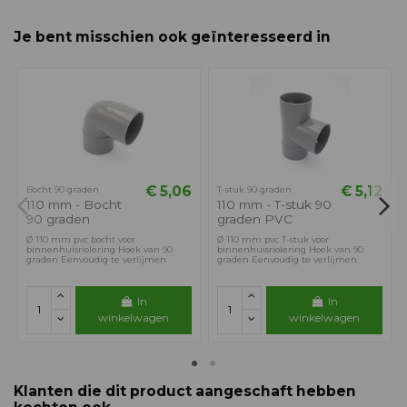
Je bent misschien ook geïnteresseerd in
€ 5,06
€ 5,12
Bocht 90 graden
T-stuk 90 graden
110 mm - Bocht
110 mm - T-stuk 90
90 graden
graden PVC
Ø 110 mm pvc bocht voor
Ø 110 mm pvc T-stuk voor
binnenhuisriolering Hoek van 90
binnenhuisriolering Hoek van 90
graden Eenvoudig te verlijmen
graden Eenvoudig te verlijmen
In
In
winkelwagen
winkelwagen
Klanten die dit product aangeschaft hebben