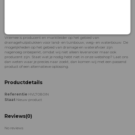
Het team van Vriemee staat voor je klaar als je hulp nodig hebt met
bestellen, of meer wil weten over onze producten voor
hemelwaterafvoer. We adviseren je graag! Neem gerust contact met ons
op: dit kan telefonisch op
+31 (0) 58 2880330
of mail ons op
webshop@vriemee.nl.
Over Vriemee Int. Drain Products B.V.
Vriemee is producent en marktleider op het gebied van
drainagehulpstukken voor land- en tuinbouw, weg- en waterbouw. De
mogelijkheden op het gebied van drainage en waterafvoer zijn
nagenoeg onbeperkt, omdat wij niet alleen leverancier maar ook
producent zijn. Staat wat je nodig hebt niet in onze webshop? Laat ons
dan weten waar je precies naar zoekt, dan komen wij met een passend
product of een alternatieve oplossing.
Productdetails
Referentie
HVL7080IN
Staat
Nieuw product
Reviews
(0)
No reviews