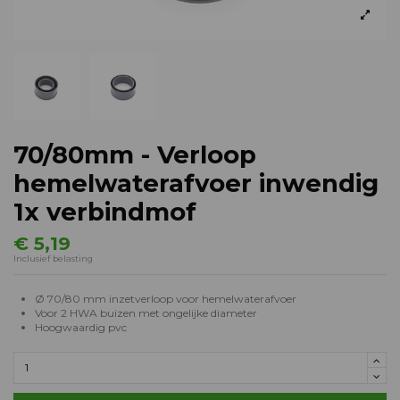
70/80mm - Verloop
hemelwaterafvoer inwendig
1x verbindmof
€ 5,19
Inclusief belasting
Ø 70/80 mm inzetverloop voor hemelwaterafvoer
Voor 2 HWA buizen met ongelijke diameter
Hoogwaardig pvc