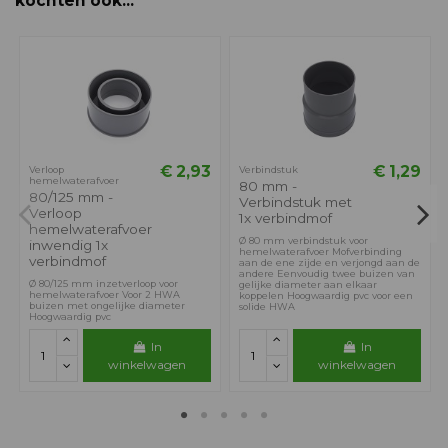
kochten ook...
€ 2,93
€ 1,29
Verloop
Verbindstuk
hemelwaterafvoer
80 mm -
80/125 mm -
Verbindstuk met
Verloop
1x verbindmof
hemelwaterafvoer
Ø 80 mm verbindstuk voor
inwendig 1x
hemelwaterafvoer Mofverbinding
verbindmof
aan de ene zijde en verjongd aan de
andere Eenvoudig twee buizen van
Ø 80/125 mm inzetverloop voor
gelijke diameter aan elkaar
hemelwaterafvoer Voor 2 HWA
koppelen Hoogwaardig pvc voor een
buizen met ongelijke diameter
solide HWA
Hoogwaardig pvc
In
In
winkelwagen
winkelwagen