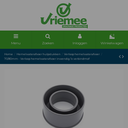
0
Menu
Zoeken
Inloggen
Winkelwagen
Home
Hemelwaterafvoer hulpstukken
Verloop hemelwaterafvoer
70/80mm - Verloop hemelwaterafvoer inwendig 1x verbindmof