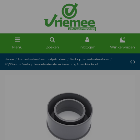
0
Menu
Zoeken
Inloggen
Winkelwagen
Home
Hemelwaterafvoer hulpstukken
Verloop hemelwaterafvoer
70/75mm - Verloop hemelwaterafvoer inwendig 1x verbindmof