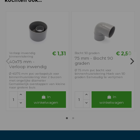
kochten ook...
€ 1,31
€ 2,50
Verloop inwendig
Bocht 90 graden
binnenriolering
75 mm - Bocht 90
40x75 mm -
graden
Verloop inwendig
Ø 75 mm pvc bocht voor
Ø 40/75 mm pvc verloopstuk voor
binnenhuisriolering Hoek van 90
binnenhuisriolering Voor 2 buizen
graden Eenvoudig te verlijmen
met ongelijke diameter
Gemakkelijk overstappen van kleine
naar grotere buis
In
In
winkelwagen
winkelwagen