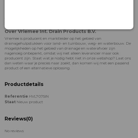
Het team van Vriemee staat voor je klaar als je hulp nodig hebt met
bestellen, of meer wil weten over onze producten voor
hemelwaterafvoer. We adviseren je graag! Neem gerust contact met ons
op: dit kan telefonisch op
+31 (0) 58 2880330
of mail ons op
webshop@vriemee.nl.
Over Vriemee Int. Drain Products B.V.
Vriemee is producent en marktleider op het gebied van
drainagehulpstukken voor land- en tuinbouw, weg- en waterbouw. De
mogelijkheden op het gebied van drainage en waterafvoer zijn
nagenoeg onbeperkt, omdat wij niet alleen leverancier maar ook
producent zijn. Staat wat je nodig hebt niet in onze webshop? Laat ons
dan weten waar je precies naar zoekt, dan komen wij met een passend
product of een alternatieve oplossing.
Productdetails
Referentie
HVL7075IN
Staat
Nieuw product
Reviews
(0)
No reviews