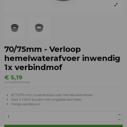
70/75mm - Verloop
hemelwaterafvoer inwendig
1x verbindmof
€ 5,19
Inclusief belasting
Ø 70/75 mm inzetverloop voor hemelwaterafvoer
Voor 2 HWA buizen met ongelijke diameter
Hoogwaardig pvc