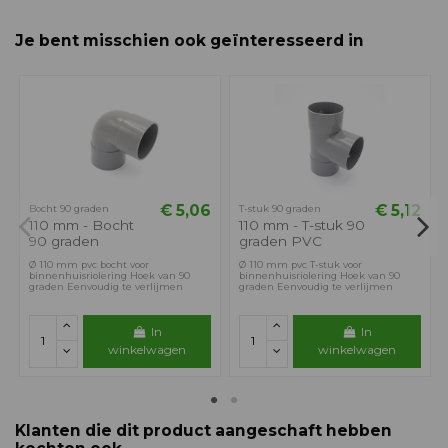
Je bent misschien ook geïnteresseerd in
€ 5,06
€ 5,12
Bocht 90 graden
T-stuk 90 graden
110 mm - Bocht
110 mm - T-stuk 90
90 graden
graden PVC
Ø 110 mm pvc bocht voor
Ø 110 mm pvc T-stuk voor
binnenhuisriolering Hoek van 90
binnenhuisriolering Hoek van 90
graden Eenvoudig te verlijmen
graden Eenvoudig te verlijmen
In
In
winkelwagen
winkelwagen
Klanten die dit product aangeschaft hebben