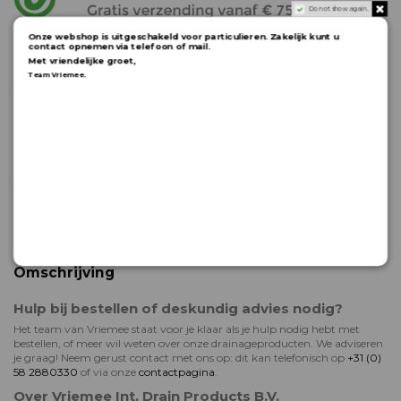
Do not show again.
Onze webshop is uitgeschakeld voor particulieren. Zakelijk kunt u
contact opnemen via telefoon of mail.
Met vriendelijke groet,
.
Team Vriemee
Omschrijving
Hulp bij bestellen of deskundig advies nodig?
Het team van Vriemee staat voor je klaar als je hulp nodig hebt met
bestellen, of meer wil weten over onze drainageproducten. We adviseren
je graag! Neem gerust contact met ons op: dit kan telefonisch op
+31 (0)
58 2880330
of via onze
contactpagina
.
Over Vriemee Int. Drain Products B.V.