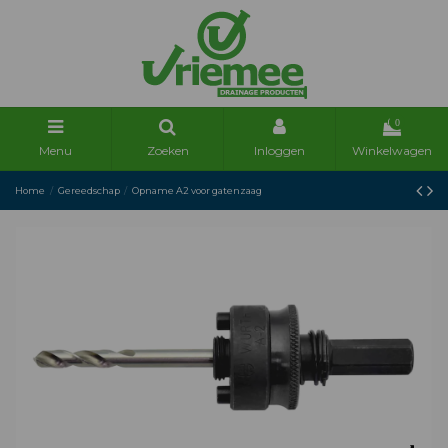
0
Menu
Zoeken
Inloggen
Winkelwagen
Home
Gereedschap
Opname A2 voor gatenzaag