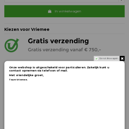
In winkelwagen
Kiezen voor Vriemee
Do not show again.
Onze webshop is uitgeschakeld voor particulieren. Zakelijk kunt u
contact opnemen via telefoon of mail.
Met vriendelijke groet,
.
Team Vriemee