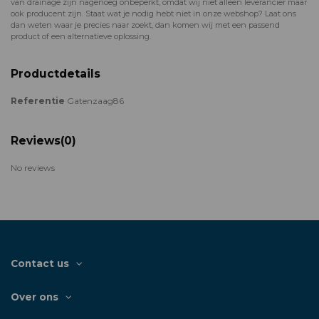
van drainage zijn nagenoeg onbeperkt, omdat wij niet alleen leverancier maar
ook producent zijn. Staat wat je nodig hebt niet in onze webshop? Laat ons
dan weten waar je precies naar zoekt, dan komen wij met een passend
product of een alternatieve oplossing.
Productdetails
Referentie
Gatenzaag86
Reviews
(0)
No reviews
Contact us
Over ons