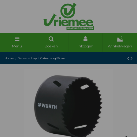
0
Menu
Zoeken
Inloggen
Winkelwagen
Home
Gereedschap
Gatenzaag 86mm