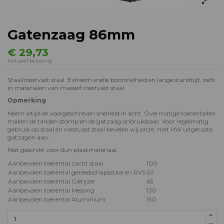
Gatenzaag 86mm
€ 29,73
Inclusief belasting
Staal/roestvast staal. Extreem snelle boorsnelheid en lange standtijd, zelfs
in materialen van massief roestvast staal.
Opmerking
Neem altijd de voorgeschreven snelheid in acht. Overmatige toerentallen
maken de tanden stomp en de gatzaag onbruikbaar. Voor regelmatig
gebruik op staal en roestvast staal bevelen wij onze, met HW uitgeruste
gatzagen aan.
Niet geschikt voor dun plaatmateriaal.
Aanbevolen toerental zacht staal
100
Aanbevolen toerental gereedschapsstaal en RVS
50
Aanbevolen toerental Gietijzer
65
Aanbevolen toerental Messing
130
Aanbevolen toerental Aluminium
150