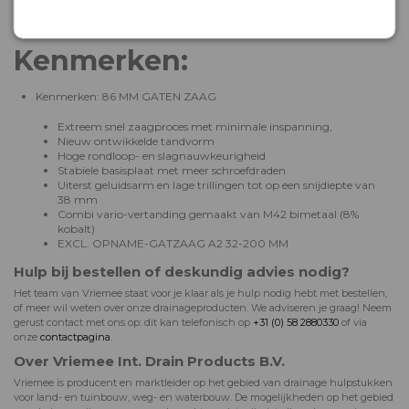
Omschrijving
Kenmerken:
Kenmerken: 86 MM GATEN ZAAG
Extreem snel zaagproces met minimale inspanning,
Nieuw ontwikkelde tandvorm
Hoge rondloop- en slagnauwkeurigheid
Stabiele basisplaat met meer schroefdraden
Uiterst geluidsarm en lage trillingen tot op een snijdiepte van
38 mm
Combi vario-vertanding gemaakt van M42 bimetaal (8%
kobalt)
EXCL. OPNAME-GATZAAG A2 32-200 MM
Hulp bij bestellen of deskundig advies nodig?
Het team van Vriemee staat voor je klaar als je hulp nodig hebt met bestellen,
of meer wil weten over onze drainageproducten. We adviseren je graag! Neem
gerust contact met ons op: dit kan telefonisch op
+31 (0) 58 2880330
of via
onze
contactpagina
.
Over Vriemee Int. Drain Products B.V.
Vriemee is producent en marktleider op het gebied van drainage hulpstukken
voor land- en tuinbouw, weg- en waterbouw. De mogelijkheden op het gebied