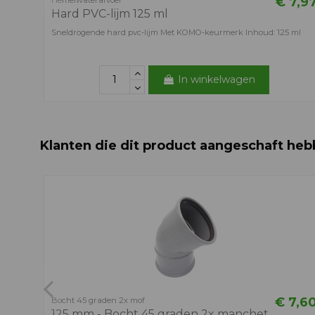
€ 7,9
Hemelwaterafvoer
Hard PVC-lijm 125 ml
Sneldrogende hard pvc-lijm Met KOMO-keurmerk Inhoud: 125 ml
In winkelwagen
Klanten die dit product aangeschaft heb
€ 7,6
Bocht 45 graden 2x mof
125 mm - Bocht 45 graden 2x manchet