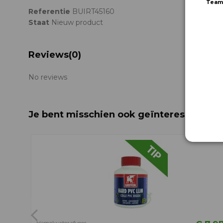
Team
Referentie
BUIRT45160
Staat
Nieuw product
Reviews
(0)
No reviews
Je bent misschien ook geïnteresseerd i