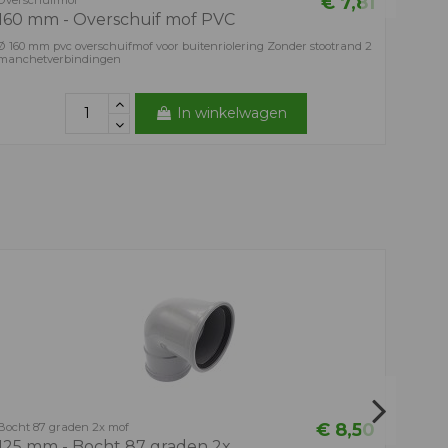
€ 7,81
Overschuifmof
160 mm - Overschuif mof PVC
Ø 160 mm pvc overschuifmof voor buitenriolering Zonder stootrand 2
manchetverbindingen
In winkelwagen
Eindsto
160 
Ø 160 m
schroef
€ 8,50
Bocht 87 graden 2x mof
125 mm - Bocht 87 graden 2x