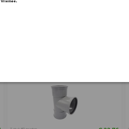
.
 Vriemee
n