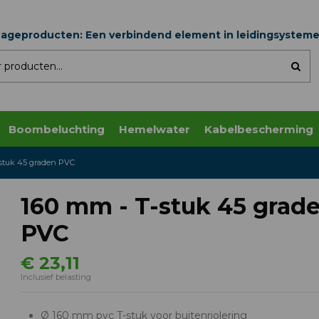
nageproducten: Een verbindend element in leidingsystem
Boombeluchting
Hemelwater
Kabelbescherming
stuk 45 graden PVC
160 mm - T-stuk 45 grad
PVC
€ 23,11
Inclusief belasting
Ø 160 mm pvc T-stuk voor buitenriolering