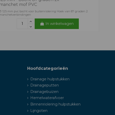
manchet mof PVC
Ø 125 mm pvc bocht voor buitenriolering Hoek van 87 graden 2
manchetverbindingen
In winkelwagen
Hoofdcategorieën
Drainage hulpstukken
Drainageputten
Drainagebuizen
Hemelwaterafvoer
Binnenriolering hulpstukken
Lijngoten