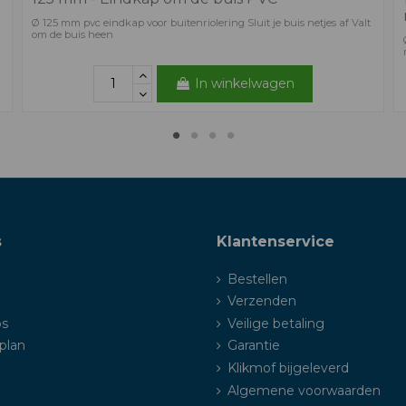
Ø 125 mm pvc eindkap voor buitenriolering Sluit je buis netjes af Valt
om de buis heen
In winkelwagen
s
Klantenservice
Bestellen
Verzenden
ps
Veilige betaling
plan
Garantie
Klikmof bijgeleverd
Algemene voorwaarden