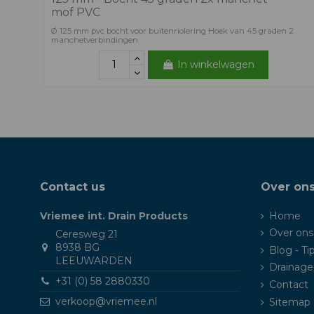
mof PVC
Ø 125 mm pvc bocht voor buitenriolering Hoek van 45 graden 2
manchetverbindingen
In winkelwagen
Contact us
Over on
Vriemee int. Drain Products
Home
Over ons
Ceresweg 21
8938 BG
Blog - Ti
LEEUWARDEN
Drainage
+31 (0) 58 2880330
Contact
verkoop@vriemee.nl
Sitemap