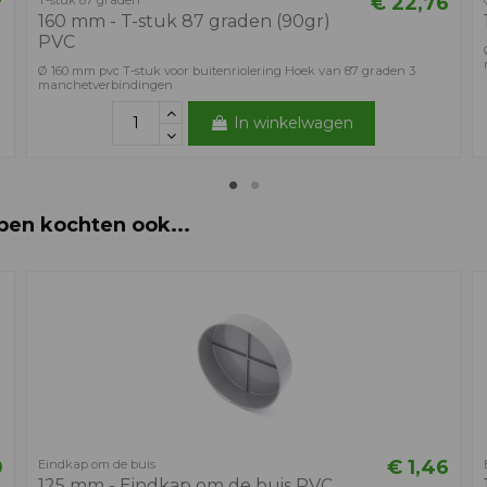
7
€ 22,76
T-stuk 87 graden
160 mm - T-stuk 87 graden (90gr)
PVC
Ø 160 mm pvc T-stuk voor buitenriolering Hoek van 87 graden 3
manchetverbindingen
In winkelwagen
ben kochten ook...
0
€ 1,46
Eindkap om de buis
125 mm - Eindkap om de buis PVC