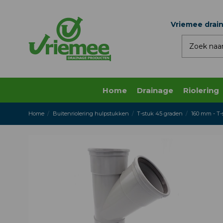
Vriemee drai
Home
Drainage
Riolering
Home
Buitenriolering hulpstukken
T-stuk 45 graden
160 mm - T-