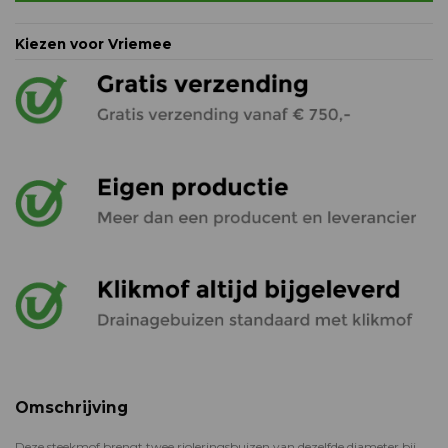
Kiezen voor Vriemee
Omschrijving
Deze steekmof brengt twee rioleringsbuizen van dezelfde diameter bij