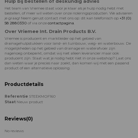
Hulp bij bestellen of deskundig advies
Het team van Vriemee staat voor je klaar als je hulp nodig hebt met
bestellen, of meer wil weten over onze rioleringsproducten. We adviseren
je graag! Neem gerust contact met ons op: dit kan telefonisch op
+31 (0)
58 2880330
of via onze
contactpagina
.
Over Vriemee Int. Drain Products B.V.
Vriemee is producent en marktleider op het gebied van
drainagehulpstukken voor land- en tuinbouw, weg- en waterbouw. De
mogelijkheden op het gebied van drainage en waterafvoer zijn
nagenoeg onbeperkt, omdat wij niet alleen leverancier maar ook
producent zijn. Staat wat je nodig hebt niet in onze webshop? Laat ons
dan weten waar je precies naar zoekt, dan komen wij met een passend
product of een alternatieve oplossing.
Productdetails
Referentie
STEEKMOF160
Staat
Nieuw product
Reviews
(0)
No reviews