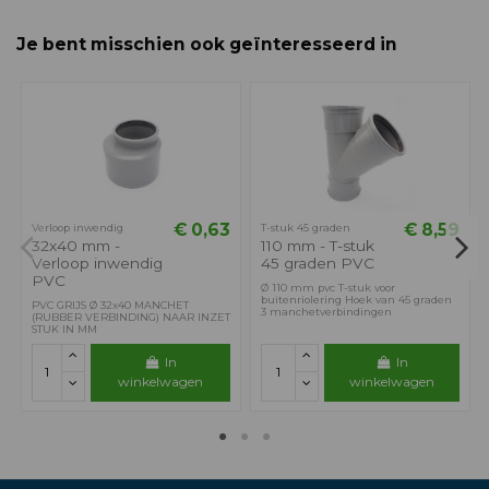
Je bent misschien ook geïnteresseerd in
€ 0,63
€ 8,59
Verloop inwendig
T-stuk 45 graden
32x40 mm -
110 mm - T-stuk
Verloop inwendig
45 graden PVC
PVC
Ø 110 mm pvc T-stuk voor
buitenriolering Hoek van 45 graden
PVC GRIJS Ø 32x40 MANCHET
3 manchetverbindingen
(RUBBER VERBINDING) NAAR INZET
STUK IN MM
In
In
winkelwagen
winkelwagen