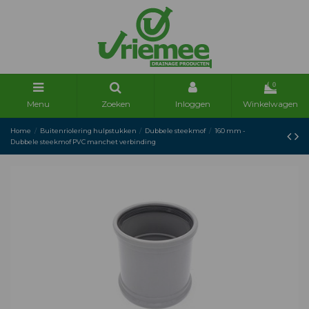
0
Menu
Zoeken
Inloggen
Winkelwagen
Home
Buitenriolering hulpstukken
Dubbele steekmof
160 mm -
Dubbele steekmof PVC manchet verbinding