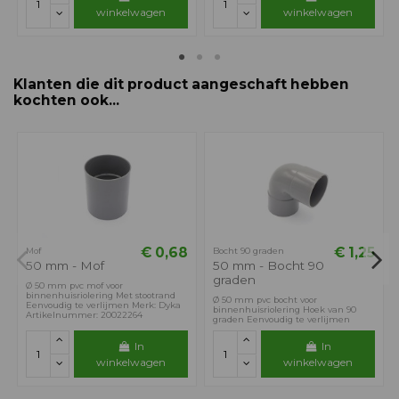
winkelwagen
winkelwagen
Klanten die dit product aangeschaft hebben
kochten ook...
€ 0,68
€ 1,25
Mof
Bocht 90 graden
50 mm - Mof
50 mm - Bocht 90
graden
Ø 50 mm pvc mof voor
binnenhuisriolering Met stootrand
Ø 50 mm pvc bocht voor
Eenvoudig te verlijmen Merk: Dyka
binnenhuisriolering Hoek van 90
Artikelnummer: 20022264
graden Eenvoudig te verlijmen
In
In
winkelwagen
winkelwagen