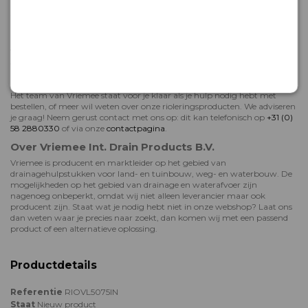
Snel aan de slag met jouw binnenhuisriolering
Bestel je jouw rioleringsbenodigdheden online bij Vriemee? Dan weet je
zeker dat je er snel mee aan de slag kunt. Producten die bij ons op
voorraad zijn, worden in de meeste gevallen al binnen 48 uur verzonden.
Je hoeft dus nooit lang te wachten voor je aan je klus kunt beginnen!
Hulp bij bestellen of deskundig advies
Het team van Vriemee staat voor je klaar als je hulp nodig hebt met
bestellen, of meer wil weten over onze rioleringsproducten. We adviseren
je graag! Neem gerust contact met ons op: dit kan telefonisch op
+31 (0)
58 2880330
of via onze
contactpagina
.
Over Vriemee Int. Drain Products B.V.
Vriemee is producent en marktleider op het gebied van
drainagehulpstukken voor land- en tuinbouw, weg- en waterbouw. De
mogelijkheden op het gebied van drainage en waterafvoer zijn
nagenoeg onbeperkt, omdat wij niet alleen leverancier maar ook
producent zijn. Staat wat je nodig hebt niet in onze webshop? Laat ons
dan weten waar je precies naar zoekt, dan komen wij met een passend
product of een alternatieve oplossing.
Productdetails
Referentie
RIOVL5075IN
Staat
Nieuw product