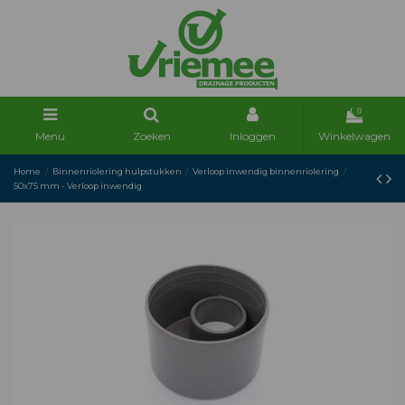
0
Menu
Zoeken
Inloggen
Winkelwagen
Home
Binnenriolering hulpstukken
Verloop inwendig binnenriolering
50x75 mm - Verloop inwendig