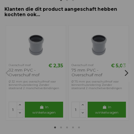
Klanten die dit product aangeschaft hebben
kochten ook...
€ 2,35
€ 5,03
Overschuif mof
Overschuif mof
32 mm PVC -
75 mm PVC -
Overschuif mof
Overschuif mof
Ø 32 mm pvc overschuifmof voor
Ø 75 mm pvc overschuifmof voor
binnenhuisriolering Zonder
binnenhuisriolering Zonder
stootrand 2 manchetverbindingen
stootrand 2 manchetverbindingen
In
In
winkelwagen
winkelwagen