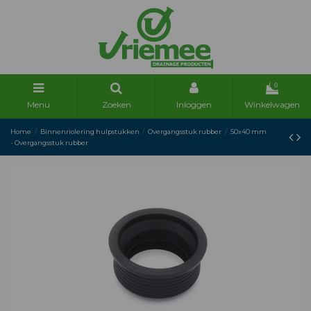
0
Menu
Zoeken
Inloggen
Winkelwagen
Home
Binnenriolering hulpstukken
Overgangsstuk rubber
50x40 mm
- Overgangsstuk rubber