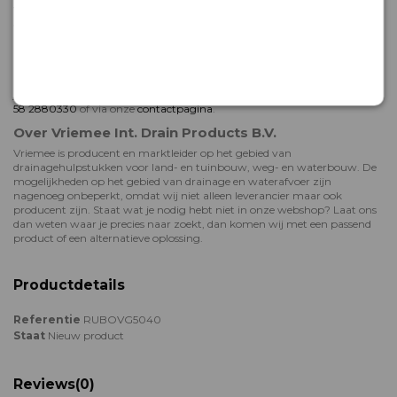
voorraad zijn, worden in de meeste gevallen al binnen 48 uur verzonden.
Je hoeft dus nooit lang te wachten voor je aan je klus kunt beginnen!
Hulp bij bestellen of deskundig advies
Het team van Vriemee staat voor je klaar als je hulp nodig hebt met
bestellen, of meer wil weten over onze rioleringsproducten. We adviseren
je graag! Neem gerust contact met ons op: dit kan telefonisch op
+31 (0)
58 2880330
of via onze
contactpagina
.
Over Vriemee Int. Drain Products B.V.
Vriemee is producent en marktleider op het gebied van
drainagehulpstukken voor land- en tuinbouw, weg- en waterbouw. De
mogelijkheden op het gebied van drainage en waterafvoer zijn
nagenoeg onbeperkt, omdat wij niet alleen leverancier maar ook
producent zijn. Staat wat je nodig hebt niet in onze webshop? Laat ons
dan weten waar je precies naar zoekt, dan komen wij met een passend
product of een alternatieve oplossing.
Productdetails
Referentie
RUBOVG5040
Staat
Nieuw product
Reviews
(0)