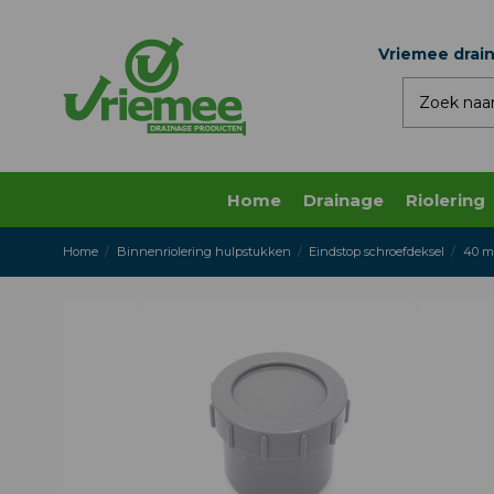
Vriemee drai
Home
Drainage
Riolering
Home
Binnenriolering hulpstukken
Eindstop schroefdeksel
40 m