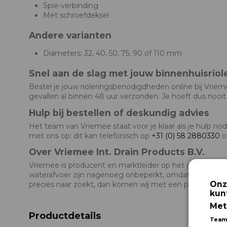
Spie-verbinding
Met schroefdeksel
Andere varianten
Diameters: 32, 40, 50, 75, 90 of 110 mm
Snel aan de slag met jouw binnenhuisriol
Bestel je jouw rioleringsbenodigdheden online bij Vriem
gevallen al binnen 48 uur verzonden. Je hoeft dus nooit
Hulp bij bestellen of deskundig advies
Het team van Vriemee staat voor je klaar als je hulp n
met ons op: dit kan telefonisch op
+31 (0) 58 2880330
o
Over Vriemee Int. Drain Products B.V.
Vriemee is producent en marktleider op het gebied va
waterafvoer zijn nagenoeg onbeperkt, omdat wij niet al
Onz
precies naar zoekt, dan komen wij met een passend prod
kun
Met
Productdetails
Team