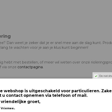
ering
ee? Dan weet je zeker dat je er snel mee aan de slag kunt. Produ
 lang te wachten voor je aan je klus kunt beginnen!
odig hebt met bestellen, of meer wil weten over onze riolerings
f via onze
contactpagina
.
Do not sh
n drainagehulpstukken voor land- en tuinbouw, weg- en waterbo
leen leverancier maar ook producent zijn. Staat wat je nodig he
e webshop is uitgeschakeld voor particulieren. Zakel
uct of een alternatieve oplossing.
t u contact opnemen via telefoon of mail.
 vriendelijke groet,
.
 Vriemee