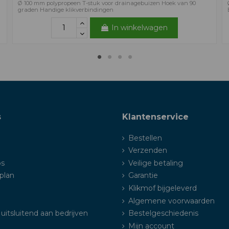
Ø 100 mm polypropeen T-stuk voor drainagebuizen Hoek van 90
graden Handige klikverbindingen
In winkelwagen
s
Klantenservice
Bestellen
Verzenden
ps
Veilige betaling
plan
Garantie
Klikmof bijgeleverd
Algemene voorwaarden
uitsluitend aan bedrijven
Bestelgeschiedenis
Mijn account