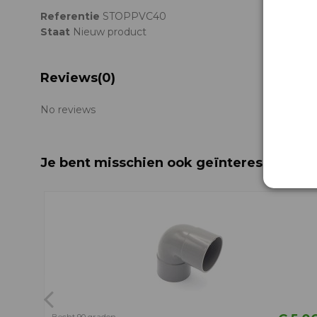
Referentie
STOPPVC40
Staat
Nieuw product
Reviews
(0)
No reviews
Je bent misschien ook geïnteresseerd i