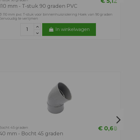
€ 5,12
T-stuk 90 graden
110 mm - T-stuk 90 graden PVC
Ø 110 mm pvc T-stuk voor binnenhuisriolering Hoek van 90 graden
Eenvoudig te verlijmen
In winkelwagen
Taludg
100m
Ø 100 m
bescher
€ 0,68
Bocht 45 graden
40 mm - Bocht 45 graden