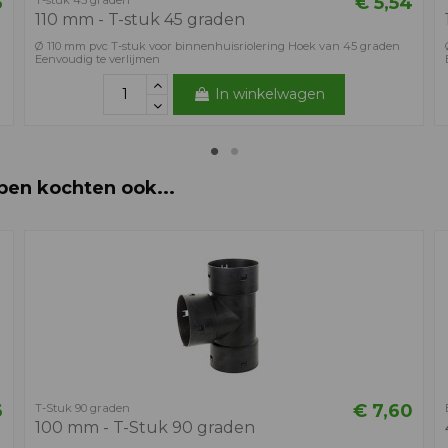
6
€ 5,54
T-stuk 45 graden
110 mm - T-stuk 45 graden
Ø 110 mm pvc T-stuk voor binnenhuisriolering Hoek van 45 graden
Eenvoudig te verlijmen
In winkelwagen
ben kochten ook...
6
€ 7,60
T-Stuk 90 graden
100 mm - T-Stuk 90 graden