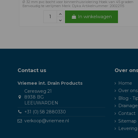
Ø 32 mm pvc bocht voor binnenhuisriolering Hoek van 45 graden
Eenvoudig te verlijmen Merk: Dyka Artikelnummer: 20022115
In winkelwagen
Contact us
Over on
Vriemee int. Drain Products
Home
Over ons
Ceresweg 21
8938 BG
Blog - Ti
LEEUWARDEN
Drainage
+31 (0) 58 2880330
Contact
verkoop@vriemee.nl
Sitemap
Levering 