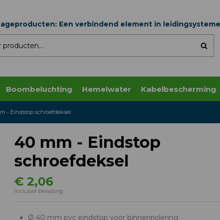
nageproducten: Een verbindend element in leidingsystem
Boombeluchting
Hemelwater
Kabelbescherming
m - Eindstop schroefdeksel
40 mm - Eindstop
schroefdeksel
€ 2,06
Inclusief belasting
Ø 40 mm pvc eindstop voor binnenriolering