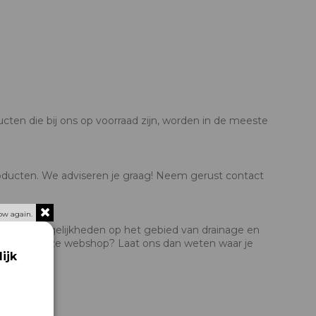
cten die bij ons op voorraad zijn, worden in de meeste
producten. We adviseren je graag! Neem gerust contact
ow again.
uw. De mogelijkheden op het gebied van drainage en
bt niet in onze webshop? Laat ons dan weten waar je
ijk