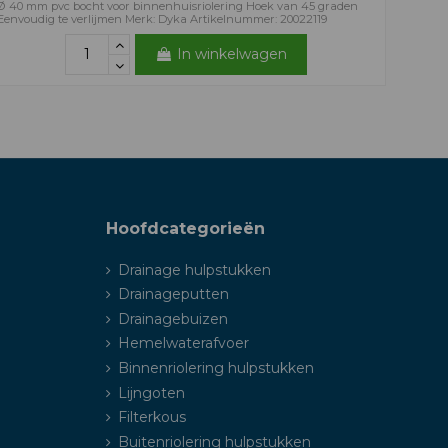
Ø 40 mm pvc bocht voor binnenhuisriolering Hoek van 45 graden
Eenvoudig te verlijmen Merk: Dyka Artikelnummer: 20022119
In winkelwagen
Hoofdcategorieën
Drainage hulpstukken
Drainageputten
Drainagebuizen
Hemelwaterafvoer
Binnenriolering hulpstukken
Lijngoten
Filterkous
Buitenriolering hulpstukken