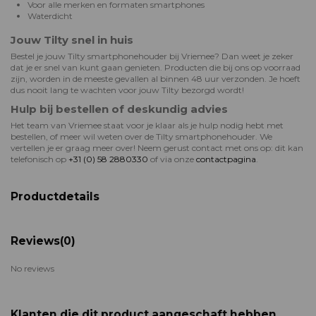
Voor alle merken en formaten smartphones
Waterdicht
Jouw Tilty snel in huis
Bestel je jouw Tilty smartphonehouder bij Vriemee? Dan weet je zeker
dat je er snel van kunt gaan genieten. Producten die bij ons op voorraad
zijn, worden in de meeste gevallen al binnen 48 uur verzonden. Je hoeft
dus nooit lang te wachten voor jouw Tilty bezorgd wordt!
Hulp bij bestellen of deskundig advies
Het team van Vriemee staat voor je klaar als je hulp nodig hebt met
bestellen, of meer wil weten over de Tilty smartphonehouder. We
vertellen je er graag meer over! Neem gerust contact met ons op: dit kan
telefonisch op
+31 (0) 58 2880330
of via onze
contactpagina
.
Productdetails
Reviews
(0)
No reviews
Klanten die dit product aangeschaft hebben