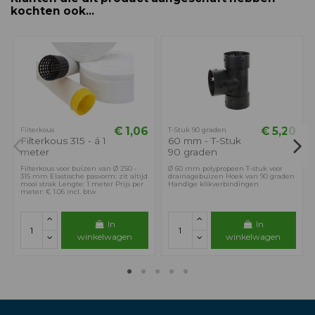
kochten ook...
€ 1,06
€ 5,20
Filterkous
T-Stuk 90 graden
Filterkous 315 - á 1
60 mm - T-Stuk
meter
90 graden
Filterkous voor buizen van Ø 250 -
Ø 60 mm polypropeen T-stuk voor
315 mm Elastische pasvorm: zit altijd
drainagebuizen Hoek van 90 graden
mooi strak Lengte: 1 meter Prijs per
Handige klikverbindingen
meter: € 1.06 incl. btw
In
In
winkelwagen
winkelwagen