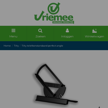
0
Menu
Zoeken
Inloggen
Winkelwagen
Home
Tilty
Tilty telefoonstandaard perfect angle