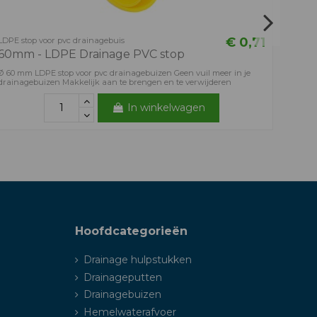
€ 0,71
LDPE stop voor pvc drainagebuis
60mm - LDPE Drainage PVC stop
Ø 60 mm LDPE stop voor pvc drainagebuizen Geen vuil meer in je
drainagebuizen Makkelijk aan te brengen en te verwijderen
In winkelwagen
Hoofdcategorieën
Drainage hulpstukken
Drainageputten
Drainagebuizen
Hemelwaterafvoer