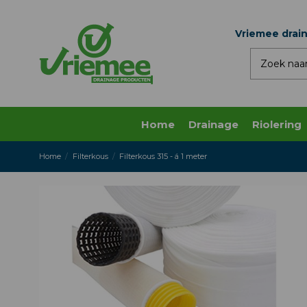
Vriemee drai
Home
Drainage
Riolering
Home
Filterkous
Filterkous 315 - á 1 meter