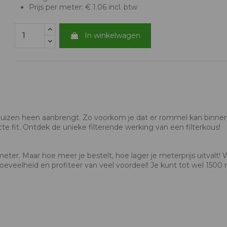
Prijs per meter: € 1.06 incl. btw
In winkelwagen
je buizen heen aanbrengt. Zo voorkom je dat er rommel kan binne
fecte fit. Ontdek de unieke filterende werking van een filterkous!
ter. Maar hoe meer je bestelt, hoe lager je meterprijs uitvalt! 
eveelheid en profiteer van veel voordeel! Je kunt tot wel 1500 me