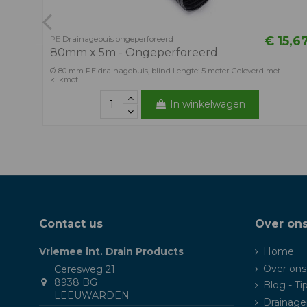
€ 15,6
PE Drainagebuis ongeperforeerd
80mm x 5m - Ongeperforeerd
Ø 80 mm PE drainagebuis, blind Lengte: 5 meter Geleverd met
klikmof
In winkelwagen
Contact us
Over on
Vriemee int. Drain Products
Home
Over ons
Ceresweg 21
8938 BG
Blog - Ti
LEEUWARDEN
Drainage