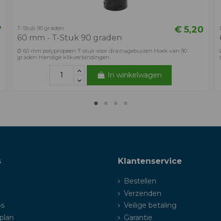
7
€ 5,20
T-Stuk 90 graden
60 mm - T-Stuk 90 graden
Ø 60 mm polypropeen T-stuk voor drainagebuizen Hoek van 90
graden Handige klikverbindingen
In winkelwagen
s
Klantenservice
Bestellen
Verzenden
ps
Veilige betaling
plan
Garantie