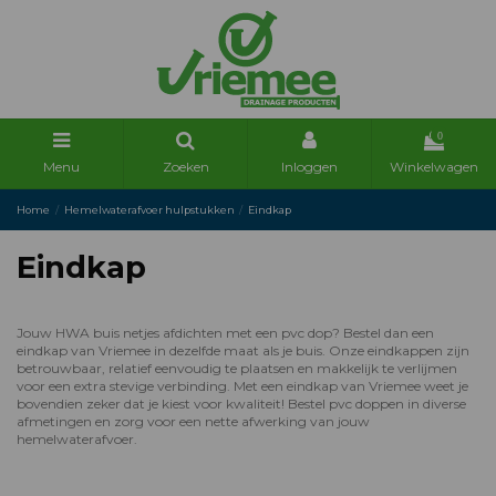
0
Menu
Zoeken
Inloggen
Winkelwagen
Home
Hemelwaterafvoer hulpstukken
Eindkap
Eindkap
Jouw HWA buis netjes afdichten met een pvc dop? Bestel dan een
eindkap van Vriemee in dezelfde maat als je buis. Onze eindkappen zijn
betrouwbaar, relatief eenvoudig te plaatsen en makkelijk te verlijmen
voor een extra stevige verbinding. Met een eindkap van Vriemee weet je
bovendien zeker dat je kiest voor kwaliteit! Bestel pvc doppen in diverse
afmetingen en zorg voor een nette afwerking van jouw
hemelwaterafvoer.