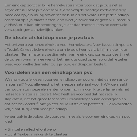
Een eindkap zorgt er bij je hemelwaterafvoer voor dat je buis netjes
afgedicht is. Deze pvc dop schuif je dankzij de handige mofverbinding
naadloos op je buis; hij omklemt de buis als het ware. Heb je de eindkap
eenmaal op zijn plaats zitten, dan weet je zeker dat er geen vuil meer in
je HWA buis kan binnendringen: je laat daarmee de kans op eventuele
verstoppingen aanzienlijk slinken.
De ideale afsluitdop voor je pvc buis
Het ontwerp van onze eindkap voor hemelwaterafvoer is even simpel als
effectief. Omdat iedere eindkap om je buis heen valt, is hij makkelijk te
plaatsen. Tenminste, als de diameter van je eindkap correspondeert met
de buizen waar je mee werkt! Let hier dus goed op en zorg dat je zeker
weet voor welke diameter buis je jouw eindkappen bestelt.
Voordelen van een eindkap van pvc
Waarom zou je kiezen voor een eindkap van pvc, en niet van een ander
materiaal? Nou, allereerst is het meeste materiaal voor HWA gemaakt
van pvc en zijn deze elementen onderling makkelijk te verlijmen als het
hetzelfde materiaal betreft. Pvc heeft als voordeel dat het redelijk
slagvast is, dat het grote temperatuurswisselingen kan ondergaan en
dat het ook onder flinke (water)druk uitstekend presteert. Die kwaliteiten
wil je natuurlijk ook voor je eindkap!
Verder pak je de volgende voordelen mee als je voor een eindkap van pvc
kiest:
+ Simpel en effectief ontwerp
+ Licht flexibel: makkelijk te plaatsen