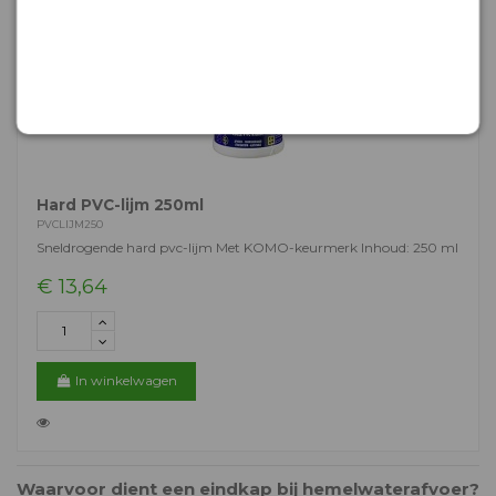
Hard PVC-lijm 250ml
PVCLIJM250
Sneldrogende hard pvc-lijm Met KOMO-keurmerk Inhoud: 250 ml
€ 13,64
In winkelwagen
Waarvoor dient een eindkap bij hemelwaterafvoer?