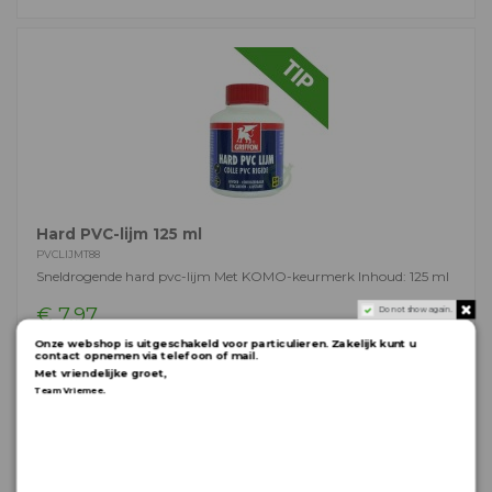
Hard PVC-lijm 125 ml
PVCLIJMT88
Sneldrogende hard pvc-lijm Met KOMO-keurmerk Inhoud: 125 ml
€ 7,97
Do not show again.
Onze webshop is uitgeschakeld voor particulieren. Zakelijk kunt u
contact opnemen via telefoon of mail.
Met vriendelijke groet,
.
Team Vriemee
In winkelwagen