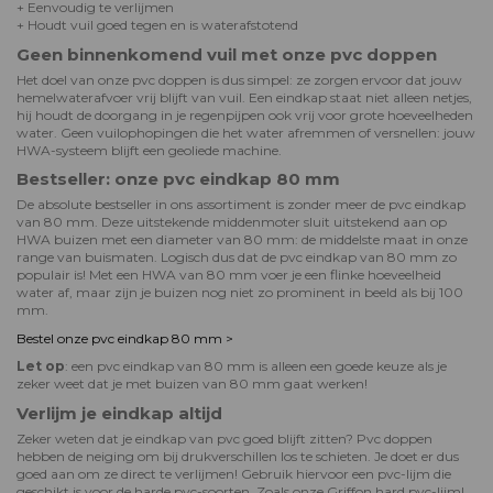
+ Eenvoudig te verlijmen
+ Houdt vuil goed tegen en is waterafstotend
Geen binnenkomend vuil met onze pvc doppen
Het doel van onze pvc doppen is dus simpel: ze zorgen ervoor dat jouw
hemelwaterafvoer vrij blijft van vuil. Een eindkap staat niet alleen netjes,
hij houdt de doorgang in je regenpijpen ook vrij voor grote hoeveelheden
water. Geen vuilophopingen die het water afremmen of versnellen: jouw
HWA-systeem blijft een geoliede machine.
Bestseller: onze pvc eindkap 80 mm
De absolute bestseller in ons assortiment is zonder meer de pvc eindkap
van 80 mm. Deze uitstekende middenmoter sluit uitstekend aan op
HWA buizen met een diameter van 80 mm: de middelste maat in onze
range van buismaten. Logisch dus dat de pvc eindkap van 80 mm zo
populair is! Met een HWA van 80 mm voer je een flinke hoeveelheid
water af, maar zijn je buizen nog niet zo prominent in beeld als bij 100
mm.
Bestel onze pvc eindkap 80 mm >
Let op
: een pvc eindkap van 80 mm is alleen een goede keuze als je
zeker weet dat je met buizen van 80 mm gaat werken!
Verlijm je eindkap altijd
Zeker weten dat je eindkap van pvc goed blijft zitten? Pvc doppen
hebben de neiging om bij drukverschillen los te schieten. Je doet er dus
goed aan om ze direct te verlijmen! Gebruik hiervoor een pvc-lijm die
geschikt is voor de harde pvc-soorten. Zoals onze Griffon hard pvc-lijm!