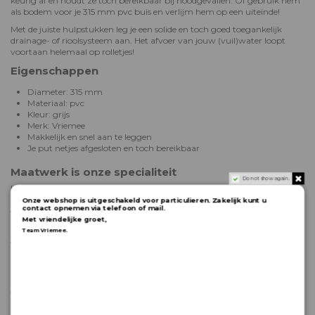
keurig af en houdt ze toch bereikbaar bij noodgevallen. Of gebruik hem
als bodem voor je 315 mm pvc buis en verlijm hem op een uiteinde!
Met de juiste hulpstukken leg je een solide en toch goed toegankelijk
drainage- of rioolsysteem aan. Het afvoer van jouw (vuil)water loopt
voortaan helemaal op rolletjes!
Eigenschappen
Diameter: 315 mm
Materiaal: pvc
Kleur: grijs
Merk: Vriemee
Makkelijk en snel aan te leggen
Je put netjes afgesloten en toch bereikbaar
Maatwerk is onze specialiteit
Do not show again.
Is dit product net niet helemaal wat je zoekt? Bij Vriemee leveren we ook
klantspecifieke oplossingen. Al onze putten en toebehoren kunnen we
Onze webshop is uitgeschakeld voor particulieren. Zakelijk kunt u
contact opnemen via telefoon of mail.
op maat voor je maken; vrijwel alles is mogelijk! Neem gerust
contact
Met vriendelijke groet,
met ons op en informeer naar de mogelijkheden.
.
Team Vriemee
Jouw drainage- en rioleringsmaterialen snel
geleverd
Bestel je jouw drainage- en rioleringshulpstukken online bij Vriemee?
Dan weet je zeker dat je er snel mee aan de slag kunt. Producten die bij
ons op voorraad zijn, worden in de meeste gevallen al binnen 48 uur
verzonden. Je hoeft dus nooit lang te wachten voor je aan je klus kunt
beginnen!