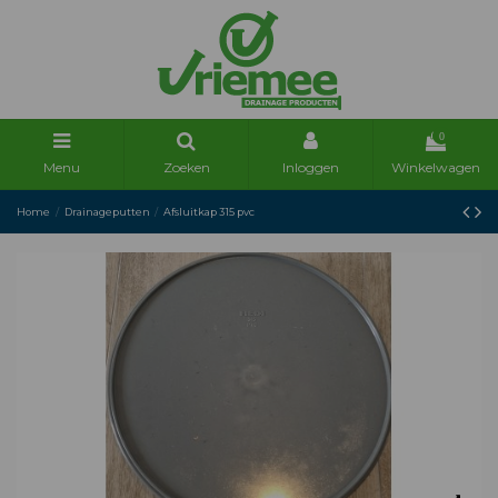
0
Menu
Zoeken
Inloggen
Winkelwagen
Home
Drainageputten
Afsluitkap 315 pvc