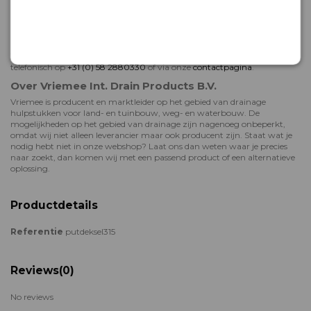
Hulp bij bestellen of deskundig advies
Het team van Vriemee staat voor je klaar als je hulp nodig hebt met
bestellen, of meer wil weten over onze drainage- en rioleringsproducten.
We adviseren je graag! Neem gerust contact met ons op: dit kan
telefonisch op
+31 (0) 58 2880330
of via onze
contactpagina
.
Over Vriemee Int. Drain Products B.V.
Vriemee is producent en marktleider op het gebied van drainage
hulpstukken voor land- en tuinbouw, weg- en waterbouw. De
mogelijkheden op het gebied van drainage zijn nagenoeg onbeperkt,
omdat wij niet alleen leverancier maar ook producent zijn. Staat wat je
nodig hebt niet in onze webshop? Laat ons dan weten waar je precies
naar zoekt, dan komen wij met een passend product of een alternatieve
oplossing.
Productdetails
Referentie
putdeksel315
Reviews
(0)
No reviews