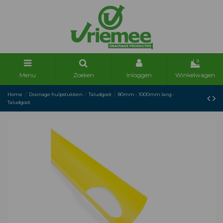
0
Menu
Zoeken
Inloggen
Winkelwagen
Home
Drainage hulpstukken
Taludgoot
80mm - 1000mm lang -
Taludgoot