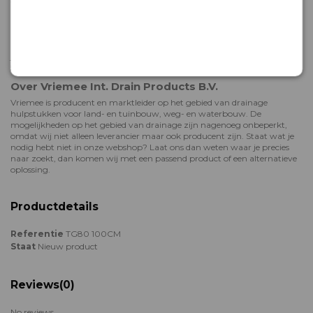
Hulp bij bestellen of deskundig advies
Het team van Vriemee staat voor je klaar als je hulp nodig hebt met
bestellen, of meer wil weten over onze drainageproducten. We adviseren
je graag! Neem gerust contact met ons op: dit kan telefonisch op
+31 (0)
58 2880330
of via onze
contactpagina
.
Over Vriemee Int. Drain Products B.V.
Vriemee is producent en marktleider op het gebied van drainage
hulpstukken voor land- en tuinbouw, weg- en waterbouw. De
mogelijkheden op het gebied van drainage zijn nagenoeg onbeperkt,
omdat wij niet alleen leverancier maar ook producent zijn. Staat wat je
nodig hebt niet in onze webshop? Laat ons dan weten waar je precies
naar zoekt, dan komen wij met een passend product of een alternatieve
oplossing.
Productdetails
Referentie
TG80 100CM
Staat
Nieuw product
Reviews
(0)
No reviews