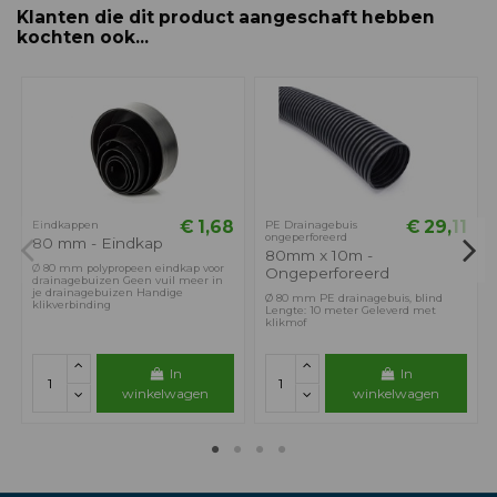
Klanten die dit product aangeschaft hebben
kochten ook...
€ 1,68
€ 29,11
Eindkappen
PE Drainagebuis
ongeperforeerd
80 mm - Eindkap
80mm x 10m -
Ø 80 mm polypropeen eindkap voor
Ongeperforeerd
drainagebuizen Geen vuil meer in
je drainagebuizen Handige
Ø 80 mm PE drainagebuis, blind
klikverbinding
Lengte: 10 meter Geleverd met
klikmof
In
In
winkelwagen
winkelwagen