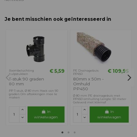
Je bent misschien ook geïnteresseerd in
€ 5,59
€ 109,95
Boombeluchting
PE Drainagebuis
hulpstukken
PP450
T-stuk 90 graden
80mm x 50m -
80 mm
Omhuld
PP450
PP T-stuk, Ø 80 mm Hoek van 90
graden Om aftakkingen mee te
Ø 80 mm PE drainagebuis met
maken
PP450 omhulling Lengte: 50 meter
Geleverd met klikmof
In
In
winkelwagen
winkelwagen