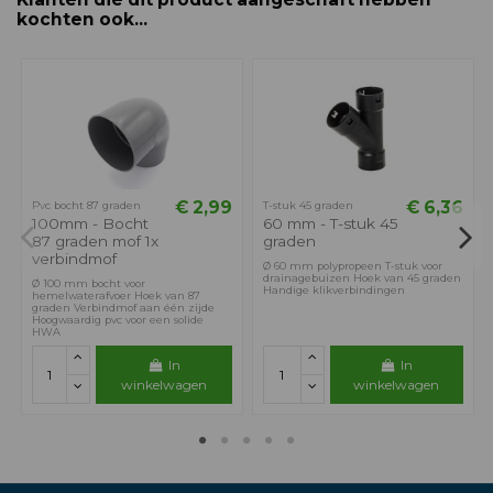
kochten ook...
€ 2,99
€ 6,36
Pvc bocht 87 graden
T-stuk 45 graden
100mm - Bocht
60 mm - T-stuk 45
87 graden mof 1x
graden
verbindmof
Ø 60 mm polypropeen T-stuk voor
drainagebuizen Hoek van 45 graden
Ø 100 mm bocht voor
Handige klikverbindingen
hemelwaterafvoer Hoek van 87
graden Verbindmof aan één zijde
Hoogwaardig pvc voor een solide
HWA
In
In
winkelwagen
winkelwagen