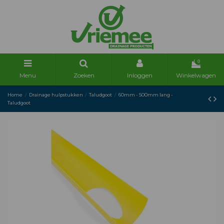
0
Menu
Zoeken
Inloggen
Winkelwagen
Home
Drainage hulpstukken
Taludgoot
60mm - 500mm lang -
Taludgoot