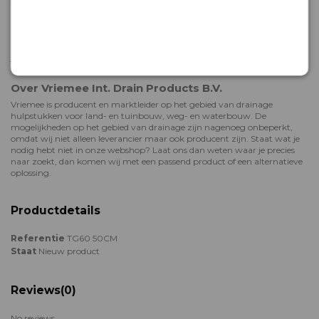
Hulp bij bestellen of deskundig advies
Het team van Vriemee staat voor je klaar als je hulp nodig hebt met
bestellen, of meer wil weten over onze drainageproducten. We adviseren
je graag! Neem gerust contact met ons op: dit kan telefonisch op
+31 (0)
58 2880330
of via onze
contactpagina
.
Over Vriemee Int. Drain Products B.V.
Vriemee is producent en marktleider op het gebied van drainage
hulpstukken voor land- en tuinbouw, weg- en waterbouw. De
mogelijkheden op het gebied van drainage zijn nagenoeg onbeperkt,
omdat wij niet alleen leverancier maar ook producent zijn. Staat wat je
nodig hebt niet in onze webshop? Laat ons dan weten waar je precies
naar zoekt, dan komen wij met een passend product of een alternatieve
oplossing.
Productdetails
Referentie
TG60 50CM
Staat
Nieuw product
Reviews
(0)
No reviews