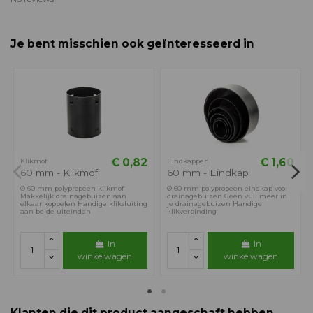
Je bent misschien ook geïnteresseerd in
€ 0,82
€ 1,60
Klikmof
Eindkappen
60 mm - Klikmof
60 mm - Eindkap
Ø 60 mm polypropeen klikmof
Ø 60 mm polypropeen eindkap voor
Makkelijk drainagebuizen aan
drainagebuizen Geen vuil meer in
elkaar koppelen Handige kliksluiting
je drainagebuizen Handige
aan beide uiteinden
klikverbinding
In
In
winkelwagen
winkelwagen
Klanten die dit product aangeschaft hebben