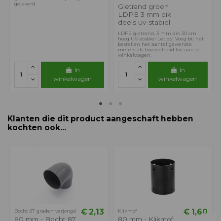
geleverd
Gietrand groen
LDPE 3 mm dik
deels uv-stabiel
LDPE gietrand, 3 mm dik 30 cm
hoog UV-stabiel Let op! Voeg bij het
bestellen het aantal gewenste
meters als hoeveelheid toe aan je
winkelwagen.
In
In
winkelwagen
winkelwagen
Klanten die dit product aangeschaft hebben
kochten ook...
€ 2,13
€ 1,60
Bocht 87 graden verjongd
Klikmof
80 mm - Bocht 87
80 mm - Klikmof