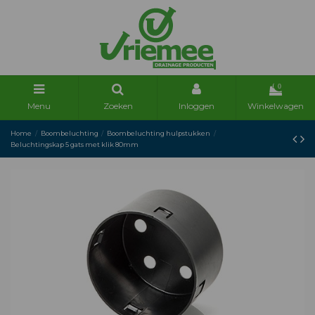
0
Menu
Zoeken
Inloggen
Winkelwagen
Home
Boombeluchting
Boombeluchting hulpstukken
Beluchtingskap 5 gats met klik 80mm