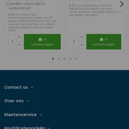
graden verjongd 1x
Ø 80 mm polypropeen klikmof
verbindmof
Makkelijk drainagebuizen aan
elkaar koppelen Handige kliksluiting
Ø 80 mm bocht voor
aan beide uiteinden
hemelwaterafvoer Hoek van 87
graden Mofverbinding aan de ene
zijde en verjongd aan de andere
Hoogwaardig pvc voor een solide
HWA
In
In
winkelwagen
winkelwagen
Contact us
Over ons
Klantenservice
Hoofdcategorieën