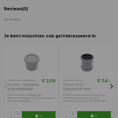
Reviews
(0)
No reviews
Je bent misschien ook geïnteresseerd in
€ 2,06
€ 3,66
Eindstop schroefdeksel
Overschuif mof
32 mm - Eindstop
110mm PVC -
schroefdeksel
Overschuif mof
Ø 32 mm pvc eindstop voor
Ø 110 mm pvc overschuifmof voor
binnenriolering Sluit je buis netjes af
binnenhuisriolering Zonder
Met schroefdeksel
stootrand 2 manchetverbindingen
In
In