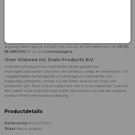
Snel aan de slag met jouw binnenhuisriolering
Bestel je jouw rioleringsbenodigdheden online bij Vriemee? Dan weet je
zeker dat je er snel mee aan de slag kunt. Producten die bij ons op
voorraad zijn, worden in de meeste gevallen al binnen 48 uur verzonden.
Je hoeft dus nooit lang te wachten voor je aan je klus kunt beginnen!
Hulp bij bestellen of deskundig advies
Het team van Vriemee staat voor je klaar als je hulp nodig hebt met
bestellen, of meer wil weten over onze rioleringsproducten. We adviseren
je graag! Neem gerust contact met ons op: dit kan telefonisch op
+31 (0)
58 2880330
of via onze
contactpagina
.
Over Vriemee Int. Drain Products B.V.
Vriemee is producent en marktleider op het gebied van
drainagehulpstukken voor land- en tuinbouw, weg- en waterbouw. De
mogelijkheden op het gebied van drainage en waterafvoer zijn
nagenoeg onbeperkt, omdat wij niet alleen leverancier maar ook
producent zijn. Staat wat je nodig hebt niet in onze webshop? Laat ons
dan weten waar je precies naar zoekt, dan komen wij met een passend
product of een alternatieve oplossing.
Productdetails
Referentie
RVLT907540
Staat
Nieuw product