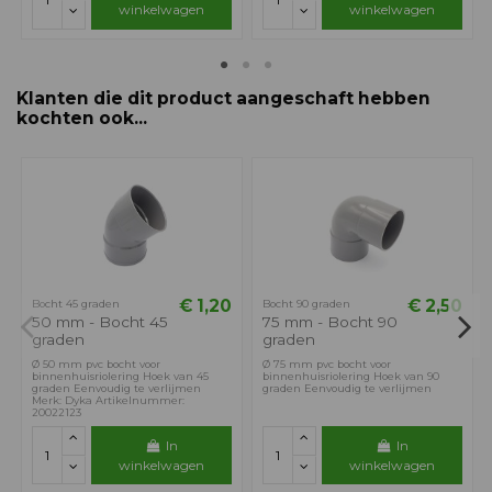
winkelwagen
winkelwagen
Klanten die dit product aangeschaft hebben
kochten ook...
€ 1,20
€ 2,50
Bocht 45 graden
Bocht 90 graden
50 mm - Bocht 45
75 mm - Bocht 90
graden
graden
Ø 50 mm pvc bocht voor
Ø 75 mm pvc bocht voor
binnenhuisriolering Hoek van 45
binnenhuisriolering Hoek van 90
graden Eenvoudig te verlijmen
graden Eenvoudig te verlijmen
Merk: Dyka Artikelnummer:
20022123
In
In
winkelwagen
winkelwagen