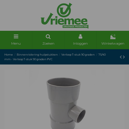
0
Menu
Zoeken
Inloggen
Winkelwagen
Home
Binnenriolering hulpstukken
Verloop T-stuk 90 graden
75/40
mm - Verloop T-stuk 90 graden PVC