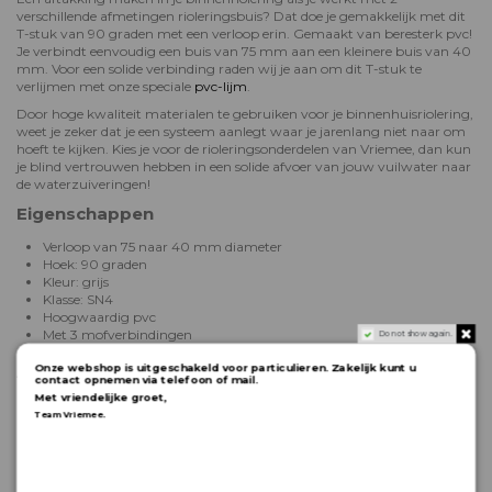
verschillende afmetingen rioleringsbuis? Dat doe je gemakkelijk met dit
T-stuk van 90 graden met een verloop erin. Gemaakt van beresterk pvc!
Je verbindt eenvoudig een buis van 75 mm aan een kleinere buis van 40
mm. Voor een solide verbinding raden wij je aan om dit T-stuk te
verlijmen met onze speciale
pvc-lijm
.
Door hoge kwaliteit materialen te gebruiken voor je binnenhuisriolering,
weet je zeker dat je een systeem aanlegt waar je jarenlang niet naar om
hoeft te kijken. Kies je voor de rioleringsonderdelen van Vriemee, dan kun
je blind vertrouwen hebben in een solide afvoer van jouw vuilwater naar
de waterzuiveringen!
Eigenschappen
Verloop van 75 naar 40 mm diameter
Hoek: 90 graden
Kleur: grijs
Klasse: SN4
Hoogwaardig pvc
Met 3 mofverbindingen
Do not show again.
Andere varianten
Onze webshop is uitgeschakeld voor particulieren. Zakelijk kunt u
contact opnemen via telefoon of mail.
Met vriendelijke groet,
Verloop T-stuk van 50 naar 40 mm
.
Team Vriemee
Verloop T-stuk van 75 naar 50 mm
Verloop T-stuk van 110 naar 50 mm
Verloop T-stuk van 110 naar 75 mm