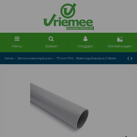
0
Menu
Zoeken
Inloggen
Winkelwagen
Home
Binnenriolering buizen
75 mm PVC - Riolering afvoerbuis 2 Meter