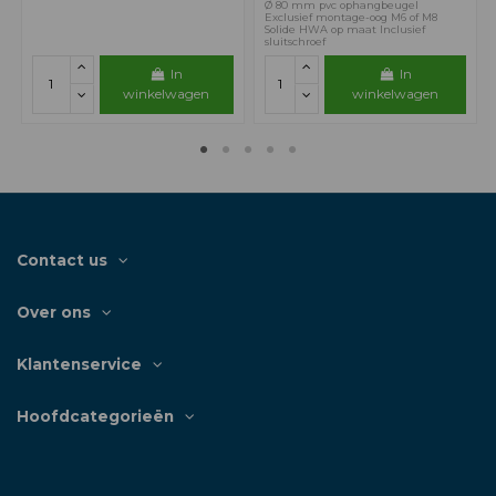
Ø 80 mm pvc ophangbeugel
Exclusief montage-oog M6 of M8
Solide HWA op maat Inclusief
sluitschroef
In
In
winkelwagen
winkelwagen
Contact us
Over ons
Klantenservice
Hoofdcategorieën