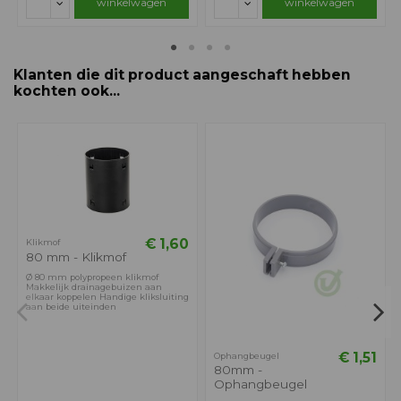
winkelwagen
winkelwagen
Klanten die dit product aangeschaft hebben
kochten ook...
€ 1,60
Klikmof
80 mm - Klikmof
Ø 80 mm polypropeen klikmof
Makkelijk drainagebuizen aan
elkaar koppelen Handige kliksluiting
aan beide uiteinden
€ 1,51
Ophangbeugel
80mm -
Ophangbeugel