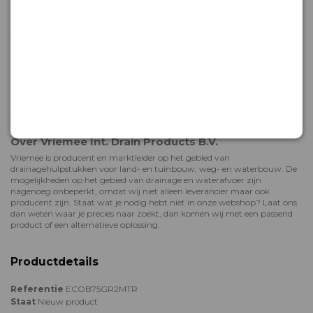
Snel aan de slag met jouw binnenhuisriolering
Bestel je jouw rioleringsbuizen online bij Vriemee? Dan weet je zeker dat
je er snel mee aan de slag kunt. Producten die bij ons op voorraad zijn,
worden in de meeste gevallen al binnen 48 uur verzonden. Je hoeft dus
nooit lang te wachten voor je aan je klus kunt beginnen!
Hulp bij bestellen of deskundig advies
Het team van Vriemee staat voor je klaar als je hulp nodig hebt met
bestellen, of meer wil weten over onze rioleringsproducten. We adviseren
je graag! Neem gerust contact met ons op: dit kan telefonisch op
+31 (0)
58 2880330
of via onze
contactpagina
.
Over Vriemee Int. Drain Products B.V.
Vriemee is producent en marktleider op het gebied van
drainagehulpstukken voor land- en tuinbouw, weg- en waterbouw. De
mogelijkheden op het gebied van drainage en waterafvoer zijn
nagenoeg onbeperkt, omdat wij niet alleen leverancier maar ook
producent zijn. Staat wat je nodig hebt niet in onze webshop? Laat ons
dan weten waar je precies naar zoekt, dan komen wij met een passend
product of een alternatieve oplossing.
Productdetails
Referentie
ECOB75GR2MTR
Staat
Nieuw product