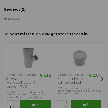
Reviews
(0)
No reviews
Je bent misschien ook geïnteresseerd in
€ 5,12
€ 2,06
Verloop T-stuk 45 graden
Eindstop schroefdeksel
110/50 mm -
32 mm - Eindstop
Verloop T-stuk 45
schroefdeksel
graden PVC
Ø 32 mm pvc eindstop voor
binnenriolering Sluit je buis netjes af
Ø 110/50 mm pvc verloop T-stuk voor
Met schroefdeksel
binnenhuisriolering Hoek van 45
graden Eenvoudig te verlijmen
In
In