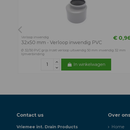
€ 0,9
Verloop inwendig
32x50 mm - Verloop inwendig PVC
Ø 32/50 PVC grijs Inzet verloop uitwendig 50 mm inwendig 32 mm
lijmverbinding
In winkelwagen
Contact us
Over on
Vriemee int. Drain Products
Home