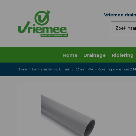
Vriemee drai
Home
Drainage
Riolering
Home
Binnenriolering buizen
32 mm PVC - Riolering afvoerbuis 2 M