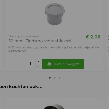
2
€ 2,06
Eindstop schroefdeksel
32 mm - Eindstop schroefdeksel
Ø 32 mm pvc eindstop voor binnenriolering Sluit je buis netjes af Met
schroefdeksel
In winkelwagen
ben kochten ook...