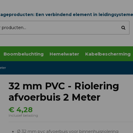
nageproducten: Een verbindend element in leidingsystem
Boombeluchting
Hemelwater
Kabelbescherming
eter
32 mm PVC - Riolering
afvoerbuis 2 Meter
€ 4,28
Inclusief belasting
Ø 32 mm pvc afvoerbuis voor binnenhuisriolering