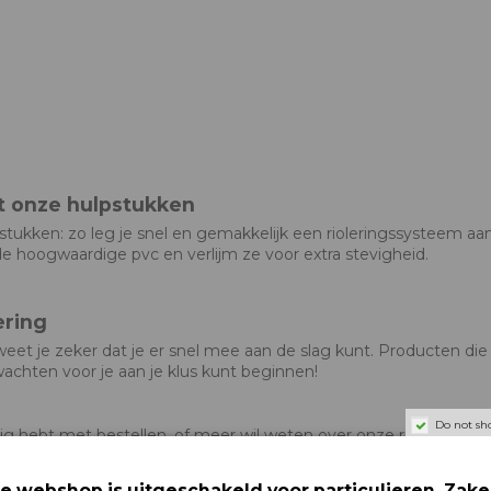
t onze hulpstukken
ukken: zo leg je snel en gemakkelijk een rioleringssysteem a
 hoogwaardige pvc en verlijm ze voor extra stevigheid.
ering
weet je zeker dat je er snel mee aan de slag kunt. Producten die
wachten voor je aan je klus kunt beginnen!
Do not sh
odig hebt met bestellen, of meer wil weten over onze riolerings
f via onze
contactpagina
.
e webshop is uitgeschakeld voor particulieren. Zakel