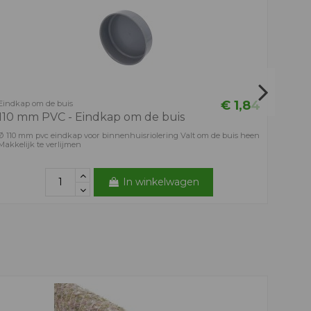
Oversc
110m
Ø 110 m
stootr
€ 1,84
Eindkap om de buis
110 mm PVC - Eindkap om de buis
Ø 110 mm pvc eindkap voor binnenhuisriolering Valt om de buis heen
Makkelijk te verlijmen
In winkelwagen
Verloop