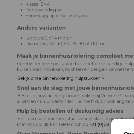
Klasse: SN4
Hoogwaardig pvc
Eenvoudig op maat te zagen
Andere varianten
Lengtes: 2 of 4 meter
Diameters: 32, 40, 50, 75, 90 of 110 mm
Maak je binnenhuisriolering compleet me
Combineer deze pvc afvoerbuis met onze handige hulpst
buizen met T-stukken, bochten en beugels van hetzelfde
Bekijk onze binnenriolering hulpstukken >
Snel aan de slag met jouw binnenhuisriol
Bestel je jouw rioleringsbuizen online bij Vriemee? Dan 
al binnen 48 uur verzonden. Je hoeft dus nooit lang te 
Hulp bij bestellen of deskundig advies
Het team van Vriemee staat voor je klaar als je hulp n
met ons op: dit kan telefonisch op
+31 (0) 58 2880330
o
Over Vriemee Int. Drain Products B.V.
Onz