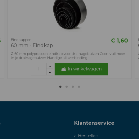
6
€ 1,60
Eindkappen
60 mm - Eindkap
Ø 60 mm polypropeen eindkap voor drainagebuizen Geen vuil meer
in je drainagebuizen Handige klikverbinding
In winkelwagen
s
Klantenservice
Bestellen