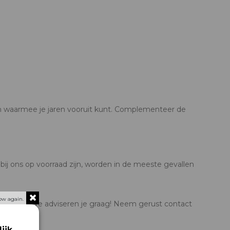
an waarmee je jaren vooruit kunt. Complementeer de
 bij ons op voorraad zijn, worden in de meeste gevallen
ow again.
producten. We adviseren je graag! Neem gerust contact
ijk