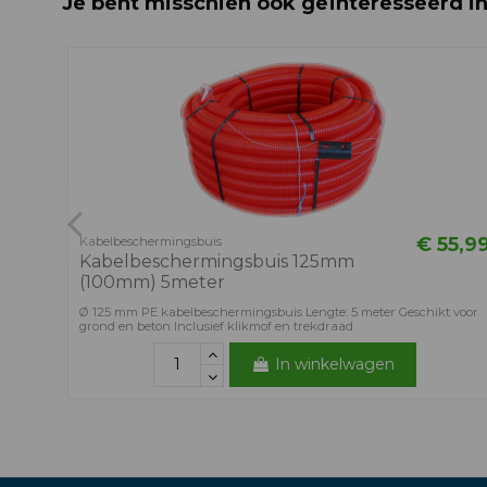
Je bent misschien ook geïnteresseerd i
€ 55,9
Kabelbeschermingsbuis
Kabelbeschermingsbuis 125mm
(100mm) 5meter
Ø 125 mm PE kabelbeschermingsbuis Lengte: 5 meter Geschikt voor
grond en beton Inclusief klikmof en trekdraad
In winkelwagen