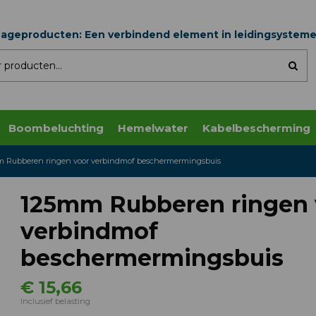
nageproducten: Een verbindend element in leidingsystem
Boombeluchting
Hemelwater
Kabelbescherming
 Rubberen ringen voor verbindmof beschermermingsbuis
125mm Rubberen ringen 
verbindmof
beschermermingsbuis
€ 15,66
Inclusief belasting