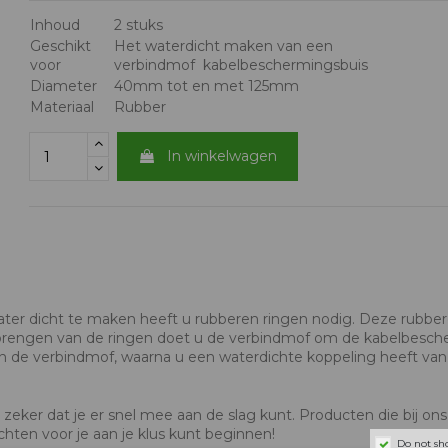
Inhoud
2 stuks
Geschikt
Het waterdicht maken van een
voor
verbindmof kabelbeschermingsbuis
Diameter
40mm tot en met 125mm
Materiaal
Rubber
In winkelwagen
er dicht te maken heeft u rubberen ringen nodig. Deze rubber
engen van de ringen doet u de verbindmof om de kabelbescher
van de verbindmof, waarna u een waterdichte koppeling heeft va
zeker dat je er snel mee aan de slag kunt. Producten die bij ons
hten voor je aan je klus kunt beginnen!
Do not sh