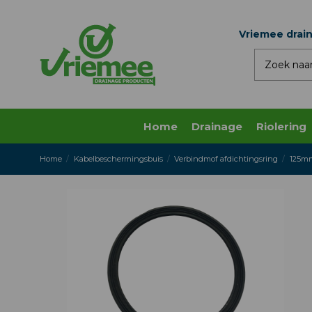
Vriemee drai
Home
Drainage
Riolering
Home
Kabelbeschermingsbuis
Verbindmof afdichtingsring
125mm