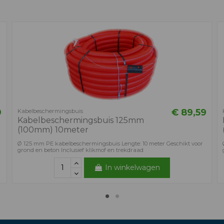
n
9
€ 89,59
Kabelbeschermingsbuis
Kabelbeschermingsbuis 125mm
(100mm) 10meter
Ø 125 mm PE kabelbeschermingsbuis Lengte: 10 meter Geschikt voor
grond en beton Inclusief klikmof en trekdraad
In winkelwagen