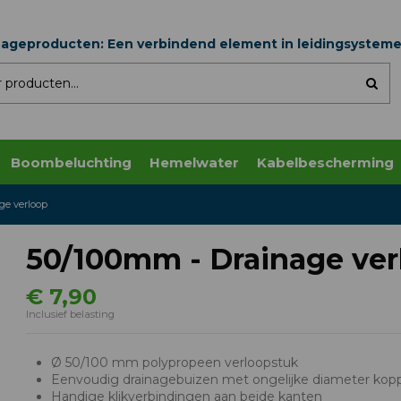
nageproducten: Een verbindend element in leidingsystem
Boombeluchting
Hemelwater
Kabelbescherming
ge verloop
50/100mm - Drainage ver
€ 7,90
Inclusief belasting
Ø 50/100 mm polypropeen verloopstuk
Eenvoudig drainagebuizen met ongelijke diameter kop
Handige klikverbindingen aan beide kanten