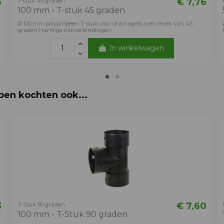
3
€ 7,76
T-stuk 45 graden
100 mm - T-stuk 45 graden
Ø 100 mm polypropeen T-stuk voor drainagebuizen Hoek van 45
graden Handige klikverbindingen
In winkelwagen
ben kochten ook...
3
€ 7,60
T-Stuk 90 graden
100 mm - T-Stuk 90 graden