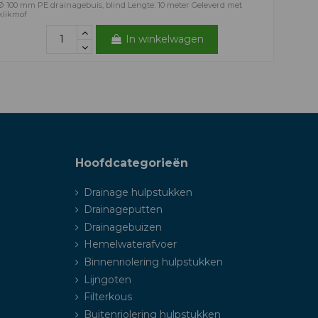
Ø 100 mm PE drainagebuis, blind Lengte: 10 meter Geleverd met
klikmof
In winkelwagen
Hoofdcategorieën
Drainage hulpstukken
Drainageputten
Drainagebuizen
Hemelwaterafvoer
Binnenriolering hulpstukken
Lijngoten
Filterkous
Buitenriolering hulpstukken