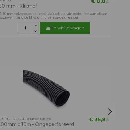
€ 0,82
Klikmof
50 mm - Klikmof
Ø 50 mm polypropeen klikmof Makkelijk drainagebuizen aan elkaar
koppelen Handige kliksluiting aan beide uiteinden
In winkelwagen
Filterk
Filte
Filterk
mooi st
€ 35,83
PE Drainagebuis ongeperforeerd
100mm x 10m - Ongeperforeerd