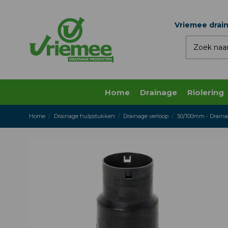
Vriemee drai
Home
Drainage
Riolering
Home
Drainage hulpstukken
Drainage verloop
50/100mm - Draina