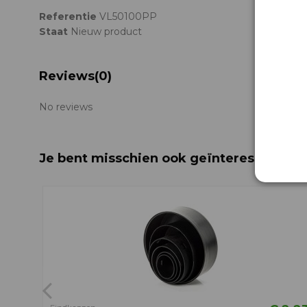
Referentie
VL50100PP
Staat
Nieuw product
Reviews
(0)
No reviews
Je bent misschien ook geïnteresseerd i