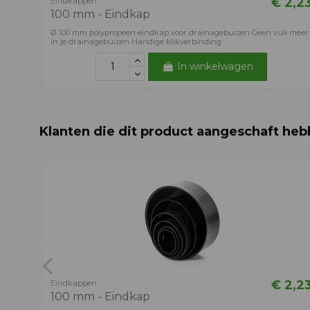
€ 2,2
Eindkappen
100 mm - Eindkap
Ø 100 mm polypropeen eindkap voor drainagebuizen Geen vuil meer
in je drainagebuizen Handige klikverbinding
In winkelwagen
Klanten die dit product aangeschaft heb
€ 2,2
Eindkappen
100 mm - Eindkap