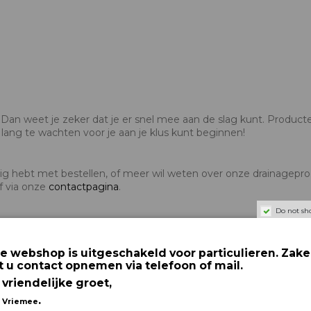
 Dan weet je zeker dat je er snel mee aan de slag kunt. Producte
 lang te wachten voor je aan je klus kunt beginnen!
odig hebt met bestellen, of meer wil weten over onze drainagep
f via onze
contactpagina
.
Do not sh
 drainage hulpstukken voor land- en tuinbouw, weg- en waterbo
maar ook producent zijn. Staat wat je nodig hebt niet in onze w
e webshop is uitgeschakeld voor particulieren. Zakel
ieve oplossing.
t u contact opnemen via telefoon of mail.
 vriendelijke groet,
.
 Vriemee