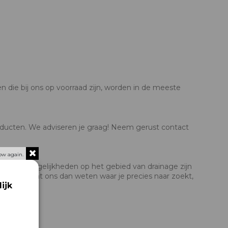
n die bij ons op voorraad zijn, worden in de meeste
roducten. We adviseren je graag! Neem gerust contact
ow again.
uw. De mogelijkheden op het gebied van drainage zijn
ebshop? Laat ons dan weten waar je precies naar zoekt,
ijk