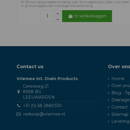
Ø 100 mm polypropeen eindkap voor drainagebuizen Geen vuil meer
in je drainagebuizen Handige klikverbinding
In winkelwagen
Contact us
Over on
Vriemee int. Drain Products
Home
Over ons
Ceresweg 21
8938 BG
Blog - Ti
LEEUWARDEN
Drainage
+31 (0) 58 2880330
Contact
verkoop@vriemee.nl
Sitemap
Levering 