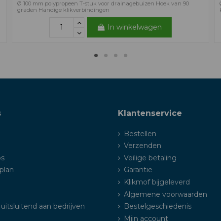
Ø 100 mm polypropeen T-stuk voor drainagebuizen Hoek van 90
graden Handige klikverbindingen
In winkelwagen
s
Klantenservice
Bestellen
Verzenden
ps
Veilige betaling
plan
Garantie
Klikmof bijgeleverd
Algemene voorwaarden
uitsluitend aan bedrijven
Bestelgeschiedenis
Mijn account