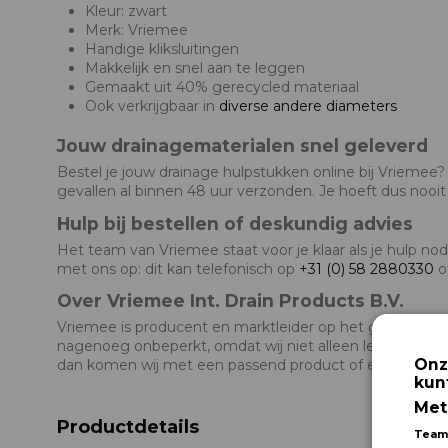
Kleur: zwart
Merk: Vriemee
Handige kliksluitingen
Makkelijk en snel aan te leggen
Gemaakt uit 40% gerecycled materiaal
Ook verkrijgbaar in
diverse andere diameters
Jouw drainagematerialen snel geleverd
Bestel je jouw drainage hulpstukken online bij Vriemee?
gevallen al binnen 48 uur verzonden. Je hoeft dus nooit
Hulp bij bestellen of deskundig advies
Het team van Vriemee staat voor je klaar als je hulp n
met ons op: dit kan telefonisch op
+31 (0) 58 2880330
o
Over Vriemee Int. Drain Products B.V.
Vriemee is producent en marktleider op het gebied van
nagenoeg onbeperkt, omdat wij niet alleen leverancier 
Onz
dan komen wij met een passend product of een alternat
kun
Met
Productdetails
Team